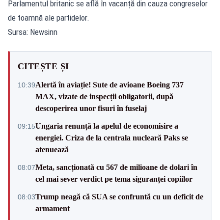
Parlamentul britanic se află în vacanță din cauza congreselor
de toamnă ale partidelor.
Sursa: Newsinn
CITEȘTE ȘI
Alertă în aviație! Sute de avioane Boeing 737
10:39
MAX, vizate de inspecții obligatorii, după
descoperirea unor fisuri în fuselaj
Ungaria renunță la apelul de economisire a
09:15
energiei. Criza de la centrala nucleară Paks se
atenuează
Meta, sancționată cu 567 de milioane de dolari în
08:07
cel mai sever verdict pe tema siguranței copiilor
Trump neagă că SUA se confruntă cu un deficit de
08:03
armament