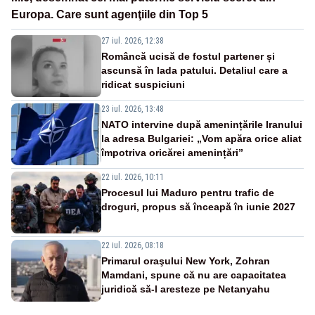
Europa. Care sunt agenţiile din Top 5
27 iul. 2026, 12:38
Româncă ucisă de fostul partener și
ascunsă în lada patului. Detaliul care a
ridicat suspiciuni
23 iul. 2026, 13:48
NATO intervine după amenințările Iranului
la adresa Bulgariei: „Vom apăra orice aliat
împotriva oricărei amenințări”
22 iul. 2026, 10:11
Procesul lui Maduro pentru trafic de
droguri, propus să înceapă în iunie 2027
22 iul. 2026, 08:18
Primarul oraşului New York, Zohran
Mamdani, spune că nu are capacitatea
juridică să-l aresteze pe Netanyahu