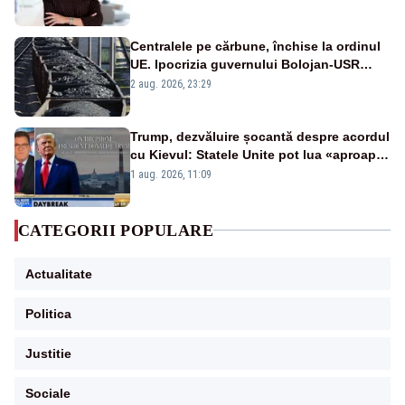
Centralele pe cărbune, închise la ordinul
UE. Ipocrizia guvernului Bolojan-USR
după starea de alertă
2 aug. 2026, 23:29
Trump, dezvăluire șocantă despre acordul
cu Kievul: Statele Unite pot lua «aproape
tot ce vor» din minele Ucrainei”
1 aug. 2026, 11:09
CATEGORII POPULARE
Actualitate
Politica
Justitie
Sociale