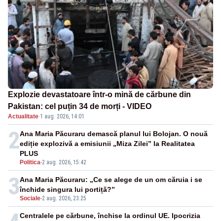
Explozie devastatoare într-o mină de cărbune din
Pakistan: cel puțin 34 de morți - VIDEO
Actualitate
·
1 aug. 2026, 14:01
2
Ana Maria Păcuraru demască planul lui Bolojan. O nouă
ediție explozivă a emisiunii „Miza Zilei” la Realitatea
PLUS
Politica
-
2 aug. 2026, 15:42
3
Ana Maria Păcuraru: „Ce se alege de un om căruia i se
închide singura lui portiță?”
Sociale
-
2 aug. 2026, 23:25
Centralele pe cărbune, închise la ordinul UE. Ipocrizia