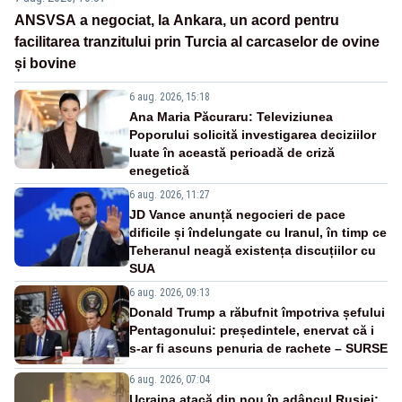
ANSVSA a negociat, la Ankara, un acord pentru
facilitarea tranzitului prin Turcia al carcaselor de ovine
și bovine
6 aug. 2026, 15:18
Ana Maria Păcuraru: Televiziunea
Poporului solicită investigarea deciziilor
luate în această perioadă de criză
enegetică
6 aug. 2026, 11:27
JD Vance anunță negocieri de pace
dificile și îndelungate cu Iranul, în timp ce
Teheranul neagă existența discuțiilor cu
SUA
6 aug. 2026, 09:13
Donald Trump a răbufnit împotriva șefului
Pentagonului: președintele, enervat că i
s-ar fi ascuns penuria de rachete – SURSE
6 aug. 2026, 07:04
Ucraina atacă din nou în adâncul Rusiei: