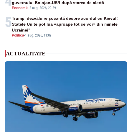
4
guvernului Bolojan-USR după starea de alertă
Economie
-
2 aug. 2026, 23:29
5
Trump, dezvăluire șocantă despre acordul cu Kievul:
Statele Unite pot lua «aproape tot ce vor» din minele
Ucrainei”
Politica
-
1 aug. 2026, 11:09
ACTUALITATE