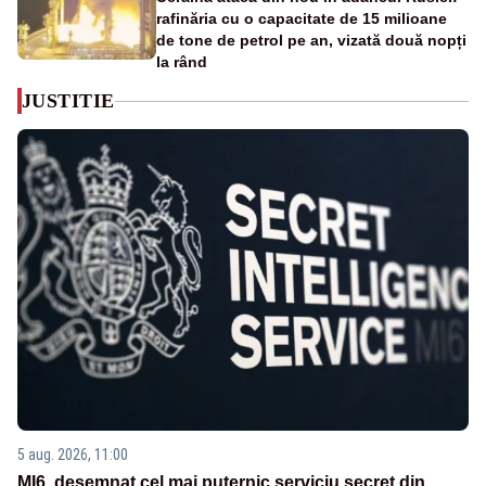
rafinăria cu o capacitate de 15 milioane
de tone de petrol pe an, vizată două nopți
la rând
JUSTITIE
5 aug. 2026, 11:00
MI6, desemnat cel mai puternic serviciu secret din