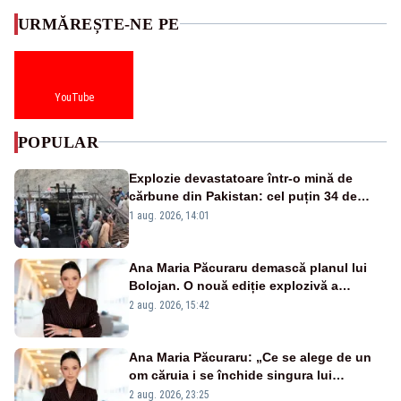
URMĂREȘTE-NE PE
YouTube
POPULAR
Explozie devastatoare într-o mină de
cărbune din Pakistan: cel puțin 34 de
morți - VIDEO
1 aug. 2026, 14:01
Ana Maria Păcuraru demască planul lui
Bolojan. O nouă ediție explozivă a
emisiunii „Miza Zilei” la Realitatea PLUS
2 aug. 2026, 15:42
Ana Maria Păcuraru: „Ce se alege de un
om căruia i se închide singura lui
portiță?”
2 aug. 2026, 23:25