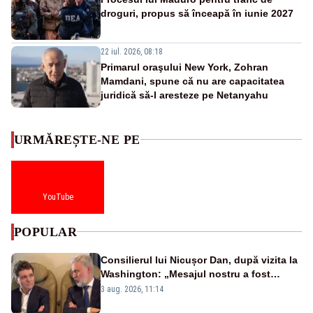
droguri, propus să înceapă în iunie 2027
22 iul. 2026, 08:18
Primarul oraşului New York, Zohran
Mamdani, spune că nu are capacitatea
juridică să-l aresteze pe Netanyahu
URMĂREȘTE-NE PE
YouTube
POPULAR
Consilierul lui Nicușor Dan, după vizita la
Washington: „Mesajul nostru a fost
simplu - România stă alături de Statele
3 aug. 2026, 11:14
Unite”