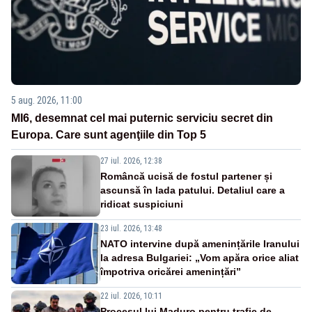
5 aug. 2026, 11:00
MI6, desemnat cel mai puternic serviciu secret din
Europa. Care sunt agenţiile din Top 5
27 iul. 2026, 12:38
Româncă ucisă de fostul partener și
ascunsă în lada patului. Detaliul care a
ridicat suspiciuni
23 iul. 2026, 13:48
NATO intervine după amenințările Iranului
la adresa Bulgariei: „Vom apăra orice aliat
împotriva oricărei amenințări”
22 iul. 2026, 10:11
Procesul lui Maduro pentru trafic de