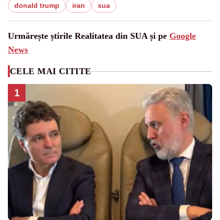
donald trump
iran
sua
Urmărește știrile Realitatea din SUA și pe
Google
News
CELE MAI CITITE
1