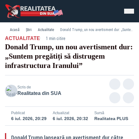
Acasă
Știri
Actualitate
Donald Trump, un nou avertisment dur: „Suntem pregătiți să distrugem infrastructura Iranului”
·
ACTUALITATE
1 min citire
Donald Trump, un nou avertisment dur:
„Suntem pregătiți să distrugem
infrastructura Iranului”
Scris de
Realitatea din SUA
Publicat
Actualizat
Sursă
6 iul. 2026, 20:29
6 iul. 2026, 20:32
Realitatea PLUS
Donald Trump lansează un avertisment dur către