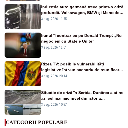
Industria auto germană trece printr-o criză
profundă. Volkswagen, BMW și Mercedes
reduc mii de posturi
3 aug. 2026, 11:35
Iranul îl contrazice pe Donald Trump: „Nu
negociem cu Statele Unite”
3 aug. 2026, 12:01
Rizea TV: posibile vulnerabilități
legislative într-un scenariu de reunificare
România–Republica Moldova
3 aug. 2026, 20:14
Situație de criză în Serbia. Dunărea a atins
azi cel mai mic nivel din istoria
măsurătorilor. Se prefigurează restricții
3 aug. 2026, 10:57
CATEGORII POPULARE