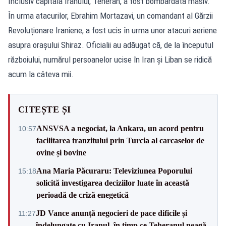
Inclusiv capitala Iranului, Teheran, a fost bombardată masiv.
În urma atacurilor, Ebrahim Mortazavi, un comandant al Gărzii
Revoluționare Iraniene, a fost ucis în urma unor atacuri aeriene
asupra orașului Shiraz. Oficialii au adăugat că, de la începutul
războiului, numărul persoanelor ucise în Iran și Liban se ridică
acum la câteva mii.
CITEȘTE ȘI
ANSVSA a negociat, la Ankara, un acord pentru
10:57
facilitarea tranzitului prin Turcia al carcaselor de
ovine și bovine
Ana Maria Păcuraru: Televiziunea Poporului
15:18
solicită investigarea deciziilor luate în această
perioadă de criză enegetică
JD Vance anunță negocieri de pace dificile și
11:27
îndelungate cu Iranul, în timp ce Teheranul neagă