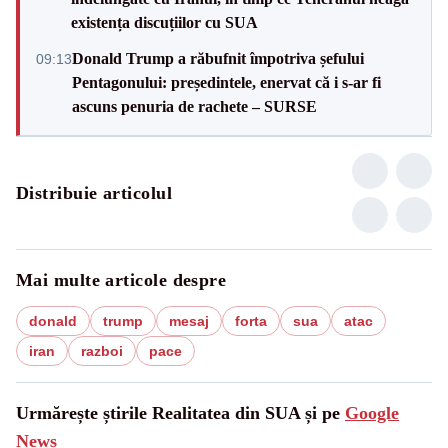
existența discuțiilor cu SUA
Donald Trump a răbufnit împotriva șefului
09:13
Pentagonului: președintele, enervat că i s-ar fi
ascuns penuria de rachete – SURSE
Distribuie articolul
Mai multe articole despre
donald
trump
mesaj
forta
sua
atac
iran
razboi
pace
Urmărește știrile Realitatea din SUA și pe
Google
News