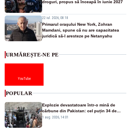
droguri, propus să înceapă în iunie 2027
22 iul. 2026, 08:18
Primarul oraşului New York, Zohran
Mamdani, spune că nu are capacitatea
juridică să-l aresteze pe Netanyahu
URMĂREȘTE-NE PE
YouTube
POPULAR
Explozie devastatoare într-o mină de
cărbune din Pakistan: cel puțin 34 de
morți - VIDEO
1 aug. 2026, 14:01