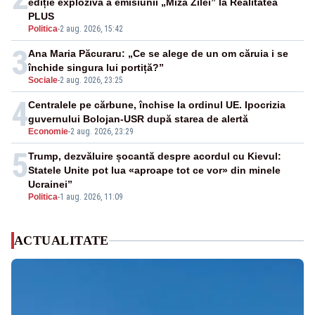
ediție explozivă a emisiunii „Miza Zilei” la Realitatea
PLUS
Politica
-
2 aug. 2026, 15:42
3
Ana Maria Păcuraru: „Ce se alege de un om căruia i se
închide singura lui portiță?”
Sociale
-
2 aug. 2026, 23:25
4
Centralele pe cărbune, închise la ordinul UE. Ipocrizia
guvernului Bolojan-USR după starea de alertă
Economie
-
2 aug. 2026, 23:29
5
Trump, dezvăluire șocantă despre acordul cu Kievul:
Statele Unite pot lua «aproape tot ce vor» din minele
Ucrainei”
Politica
-
1 aug. 2026, 11:09
ACTUALITATE