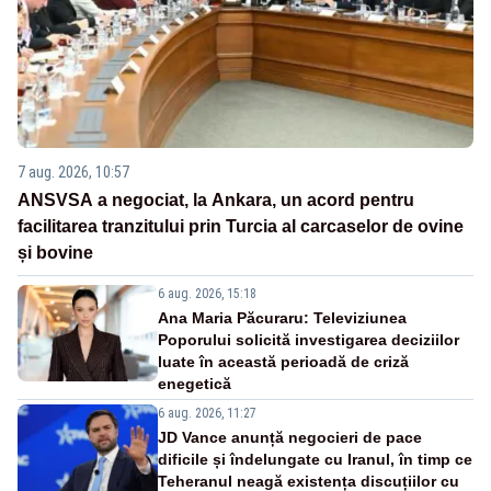
7 aug. 2026, 10:57
ANSVSA a negociat, la Ankara, un acord pentru
facilitarea tranzitului prin Turcia al carcaselor de ovine
și bovine
6 aug. 2026, 15:18
Ana Maria Păcuraru: Televiziunea
Poporului solicită investigarea deciziilor
luate în această perioadă de criză
enegetică
6 aug. 2026, 11:27
JD Vance anunță negocieri de pace
dificile și îndelungate cu Iranul, în timp ce
Teheranul neagă existența discuțiilor cu