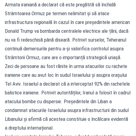
Armata iraniană a declarat că este pregătită să închidă
Strâmtoarea Ormuz pe termen nelimitat și să atace
infrastructura regională în cazul în care președintele american
Donald Trump va bombarda centralele electrice ale țării, dacă
nu va fi redeschisă până diseară. Potrivit surselor, Teheranul
continuă demersurile pentru a-și valorifica controlul asupra
Strâmtorii Ormuz, care are o importanță strategică uriașă.
Zeci de persoane au fost rănite în urma atacurilor cu rachete
iraniene care au avut loc în sudul Israelului și asupra orașului
Tel Aviv. Israelul a declarat că a interceptat 92% din rachetele
balistice iraniene. Potrivit autorităților, Iranul a folosit în cadrul
atacului bombe cu dispersie. Președintele din Liban a
condamnat atacurile Israelului asupra infrastructurii din sudul
Libanului și afirmă că acestea constituie o încălcare evidentă
a dreptului internațional.