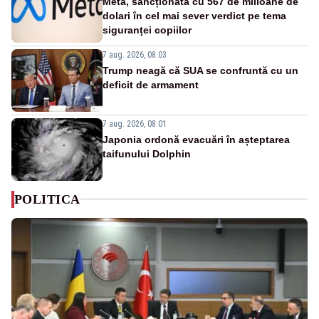
Meta, sancționată cu 567 de milioane de
dolari în cel mai sever verdict pe tema
siguranței copiilor
7 aug. 2026, 08:03
Trump neagă că SUA se confruntă cu un
deficit de armament
7 aug. 2026, 08:01
Japonia ordonă evacuări în așteptarea
taifunului Dolphin
POLITICA