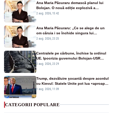
Ana Maria Păcuraru demască planul lui
Bolojan. O nouă ediție explozivă a
emisiunii „Miza Zilei” la Realitatea PLUS
2 aug. 2026, 15:42
Ana Maria Păcuraru: „Ce se alege de un
om căruia i se închide singura lui
portiță?”
2 aug. 2026, 23:25
Centralele pe cărbune, închise la ordinul
UE. Ipocrizia guvernului Bolojan-USR
după starea de alertă
2 aug. 2026, 23:29
Trump, dezvăluire șocantă despre acordul
cu Kievul: Statele Unite pot lua «aproape
tot ce vor» din minele Ucrainei”
1 aug. 2026, 11:09
CATEGORII POPULARE