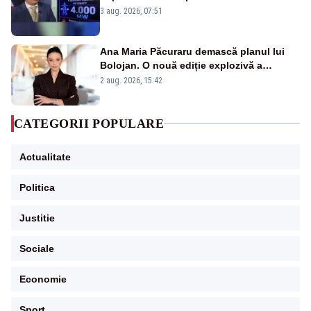
alarmă tras de un expert în energie
3 aug. 2026, 07:51
Ana Maria Păcuraru demască planul lui
Bolojan. O nouă ediție explozivă a
emisiunii „Miza Zilei” la Realitatea PLUS
2 aug. 2026, 15:42
CATEGORII POPULARE
Actualitate
Politica
Justitie
Sociale
Economie
Sport