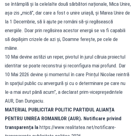
se întâmplă și la celelalte două sărbători naționale, Mica Unire,
așa-zis „mică”, dar care a fost o unire uriașă, și Marea Unire de
la 1 Decembrie, să îi ajute pe români să-și regăsească
energiile. Doar prin regăsirea acestor energii se va fi capabili
să depășim crizele de azi și, Doamne ferește, pe cele de
mâine.
10 Mai devine astăzi un reper, pivotul în jurul căruia proiectul
identitar se poate reconstrui și reconfigura mai profund. Dar
10 Mai 2026 devine și momentul în care Prințul Nicolae reintră
în spațiul public cu anvergură și cu o determinare pe care nu
le-a mai avut până acum”, a declarat prim-vicepreședintele
AUR, Dan Dungaciu.
MATERIAL PUBLICITAR POLITIC PARTIDUL ALIANȚA
PENTRU UNIREA ROMANILOR (AUR). Notificare privind
transparența la
https://www.realitatea.net/notificare-
transparenta-publicitate-politica-2026