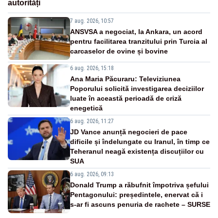
autorități
7 aug. 2026, 10:57
ANSVSA a negociat, la Ankara, un acord
pentru facilitarea tranzitului prin Turcia al
carcaselor de ovine și bovine
6 aug. 2026, 15:18
Ana Maria Păcuraru: Televiziunea
Poporului solicită investigarea deciziilor
luate în această perioadă de criză
enegetică
6 aug. 2026, 11:27
JD Vance anunță negocieri de pace
dificile și îndelungate cu Iranul, în timp ce
Teheranul neagă existența discuțiilor cu
SUA
6 aug. 2026, 09:13
Donald Trump a răbufnit împotriva șefului
Pentagonului: președintele, enervat că i
s-ar fi ascuns penuria de rachete – SURSE