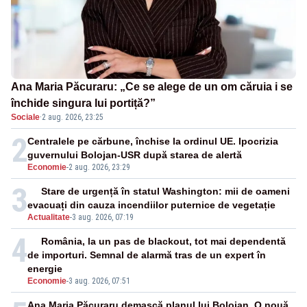
Ana Maria Păcuraru: „Ce se alege de un om căruia i se
închide singura lui portiță?”
Sociale
·
2 aug. 2026, 23:25
2
Centralele pe cărbune, închise la ordinul UE. Ipocrizia
guvernului Bolojan-USR după starea de alertă
Economie
-
2 aug. 2026, 23:29
3
Stare de urgență în statul Washington: mii de oameni
evacuați din cauza incendiilor puternice de vegetație
Actualitate
-
3 aug. 2026, 07:19
4
România, la un pas de blackout, tot mai dependentă
de importuri. Semnal de alarmă tras de un expert în
energie
Economie
-
3 aug. 2026, 07:51
Ana Maria Păcuraru demască planul lui Bolojan. O nouă