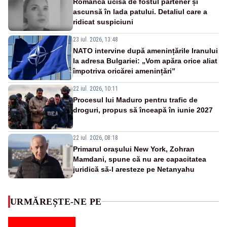
Româncă ucisă de fostul partener și
ascunsă în lada patului. Detaliul care a
ridicat suspiciuni
23 iul. 2026, 13:48
NATO intervine după amenințările Iranului
la adresa Bulgariei: „Vom apăra orice aliat
împotriva oricărei amenințări”
22 iul. 2026, 10:11
Procesul lui Maduro pentru trafic de
droguri, propus să înceapă în iunie 2027
22 iul. 2026, 08:18
Primarul oraşului New York, Zohran
Mamdani, spune că nu are capacitatea
juridică să-l aresteze pe Netanyahu
URMĂREȘTE-NE PE