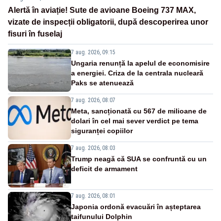
Alertă în aviație! Sute de avioane Boeing 737 MAX,
vizate de inspecții obligatorii, după descoperirea unor
fisuri în fuselaj
7 aug. 2026, 09:15
Ungaria renunță la apelul de economisire
a energiei. Criza de la centrala nucleară
Paks se atenuează
7 aug. 2026, 08:07
Meta, sancționată cu 567 de milioane de
dolari în cel mai sever verdict pe tema
siguranței copiilor
7 aug. 2026, 08:03
Trump neagă că SUA se confruntă cu un
deficit de armament
7 aug. 2026, 08:01
Japonia ordonă evacuări în așteptarea
taifunului Dolphin