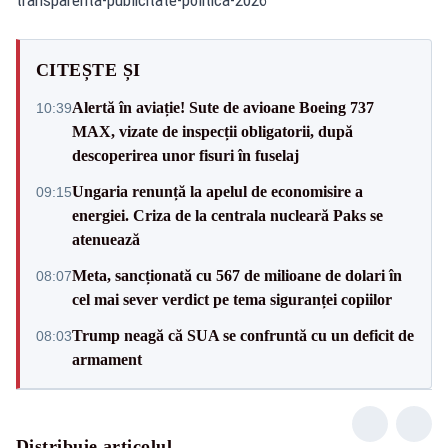
CITEȘTE ȘI
Alertă în aviație! Sute de avioane Boeing 737
10:39
MAX, vizate de inspecții obligatorii, după
descoperirea unor fisuri în fuselaj
Ungaria renunță la apelul de economisire a
09:15
energiei. Criza de la centrala nucleară Paks se
atenuează
Meta, sancționată cu 567 de milioane de dolari în
08:07
cel mai sever verdict pe tema siguranței copiilor
Trump neagă că SUA se confruntă cu un deficit de
08:03
armament
Distribuie articolul