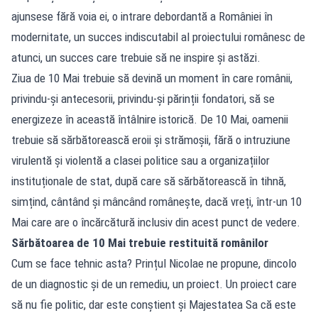
ajunsese fără voia ei, o intrare debordantă a României în
modernitate, un succes indiscutabil al proiectului românesc de
atunci, un succes care trebuie să ne inspire și astăzi.
Ziua de 10 Mai trebuie să devină un moment în care românii,
privindu-și antecesorii, privindu-și părinții fondatori, să se
energizeze în această întâlnire istorică. De 10 Mai, oamenii
trebuie să sărbătorească eroii și strămoșii, fără o intruziune
virulentă și violentă a clasei politice sau a organizațiilor
instituționale de stat, după care să sărbătorească în tihnă,
simțind, cântând și mâncând românește, dacă vreți, într-un 10
Mai care are o încărcătură inclusiv din acest punct de vedere.
Sărbătoarea de 10 Mai trebuie restituită românilor
Cum se face tehnic asta? Prințul Nicolae ne propune, dincolo
de un diagnostic și de un remediu, un proiect. Un proiect care
să nu fie politic, dar este conștient și Majestatea Sa că este