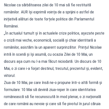
Nicolae ca sărbătoarea zilei de 10 mai să fie restituită
românilor. AUR își exprimă voința de a sprijini o astfel de
inițiativă alături de toate forțele politice din Parlamentul
Românei.
„În actualul tumult și în actualele crize politice, așezate peste
o criză mai veche, economică, socială și chiar identitară a
românilor, asistăm la un aparent surprinzător. Prințul Nicolae
intră în scenă și își asumă, cu ocazia Zilei de 10 Mai, un
discurs așa cum nu l-a mai făcut niciodată. Un discurs de 10
Mai, o zi care i-a forjat destinul, trecutul, prezentul și, evident,
viitorul.
Ziua de 10 Mai, pe care însă ne-o propune într-o altă formă și
formulare: 10 Mai să devină ziua-reper în care identitatea
românească să fie recunoscută în mod plenar, o zi națională
de care românii au nevoie și care să fie pivotul în jurul căruia