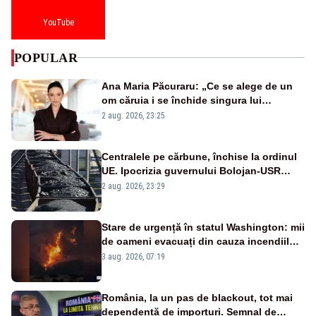
YouTube
POPULAR
Ana Maria Păcuraru: „Ce se alege de un
om căruia i se închide singura lui
portiță?”
2 aug. 2026, 23:25
Centralele pe cărbune, închise la ordinul
UE. Ipocrizia guvernului Bolojan-USR
după starea de alertă
2 aug. 2026, 23:29
Stare de urgență în statul Washington: mii
de oameni evacuați din cauza incendiilor
puternice de vegetație
3 aug. 2026, 07:19
România, la un pas de blackout, tot mai
dependentă de importuri. Semnal de