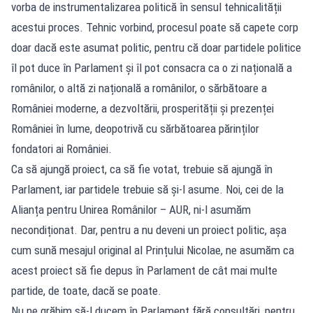
vorba de instrumentalizarea politică în sensul tehnicalității
acestui proces. Tehnic vorbind, procesul poate să capete corp
doar dacă este asumat politic, pentru că doar partidele politice
îl pot duce în Parlament și îl pot consacra ca o zi națională a
românilor, o altă zi națională a românilor, o sărbătoare a
României moderne, a dezvoltării, prosperității și prezenței
României în lume, deopotrivă cu sărbătoarea părinților
fondatori ai României.
Ca să ajungă proiect, ca să fie votat, trebuie să ajungă în
Parlament, iar partidele trebuie să și-l asume. Noi, cei de la
Alianța pentru Unirea Românilor – AUR, ni-l asumăm
necondiționat. Dar, pentru a nu deveni un proiect politic, așa
cum sună mesajul original al Prințului Nicolae, ne asumăm ca
acest proiect să fie depus în Parlament de cât mai multe
partide, de toate, dacă se poate.
Nu ne grăbim să-l ducem în Parlament fără consultări, pentru