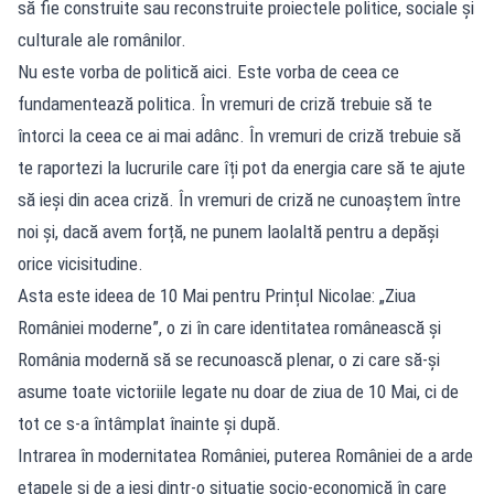
să fie construite sau reconstruite proiectele politice, sociale și
culturale ale românilor.
Nu este vorba de politică aici. Este vorba de ceea ce
fundamentează politica. În vremuri de criză trebuie să te
întorci la ceea ce ai mai adânc. În vremuri de criză trebuie să
te raportezi la lucrurile care îți pot da energia care să te ajute
să ieși din acea criză. În vremuri de criză ne cunoaștem între
noi și, dacă avem forță, ne punem laolaltă pentru a depăși
orice vicisitudine.
Asta este ideea de 10 Mai pentru Prințul Nicolae: „Ziua
României moderne”, o zi în care identitatea românească și
România modernă să se recunoască plenar, o zi care să-și
asume toate victoriile legate nu doar de ziua de 10 Mai, ci de
tot ce s-a întâmplat înainte și după.
Intrarea în modernitatea României, puterea României de a arde
etapele și de a ieși dintr-o situație socio-economică în care