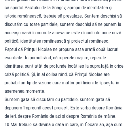
că spiritul Pactului de la Snagov, apropo de identitatea și
istoria românească, trebuie să prevaleze. Suntem deschiși să
discutăm cu toate partidele, suntem deschiși să ne punem la
aceeași masă în numele a ceva ce este dincolo de orice criză
politică: identitatea românească și proiectul românesc.
Faptul că Prințul Nicolae ne propune asta arată două lucruri
esențiale. În primul rând, că reperele majore, reperele
identitare, sunt atât de profunde încât ies la suprafață în orice
criză politică. Și, în al doilea rând, că Prințul Nicolae are
probabil un tip de viziune care multor politicieni le lipsește în
asemenea momente.
Suntem gata să discutăm cu partidele, suntem gata să
depunem împreună acest proiect. Este vorba despre România
de ieri, despre România de azi și despre România de mâine.
10 Mai trebuie să devină o dată în care, în fiecare an, așa cum