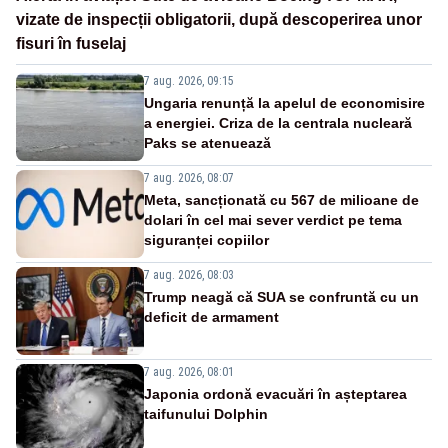
vizate de inspecții obligatorii, după descoperirea unor
fisuri în fuselaj
7 aug. 2026, 09:15
Ungaria renunță la apelul de economisire
a energiei. Criza de la centrala nucleară
Paks se atenuează
7 aug. 2026, 08:07
Meta, sancționată cu 567 de milioane de
dolari în cel mai sever verdict pe tema
siguranței copiilor
7 aug. 2026, 08:03
Trump neagă că SUA se confruntă cu un
deficit de armament
7 aug. 2026, 08:01
Japonia ordonă evacuări în așteptarea
taifunului Dolphin