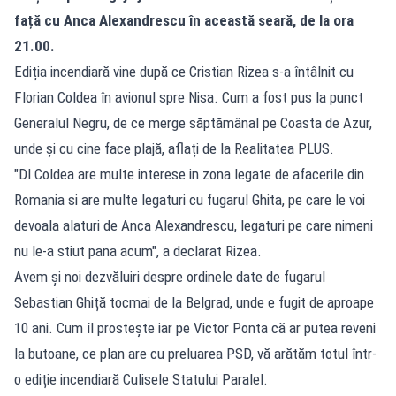
față cu Anca Alexandrescu în această seară, de la ora
21.00.
Ediția incendiară vine după ce Cristian Rizea s-a întâlnit cu
Florian Coldea în avionul spre Nisa. Cum a fost pus la punct
Generalul Negru, de ce merge săptămânal pe Coasta de Azur,
unde și cu cine face plajă, aflați de la Realitatea PLUS.
"Dl Coldea are multe interese in zona legate de afacerile din
Romania si are multe legaturi cu fugarul Ghita, pe care le voi
devoala alaturi de Anca Alexandrescu, legaturi pe care nimeni
nu le-a stiut pana acum", a declarat Rizea.
Avem și noi dezvăluiri despre ordinele date de fugarul
Sebastian Ghiță tocmai de la Belgrad, unde e fugit de aproape
10 ani. Cum îl prostește iar pe Victor Ponta că ar putea reveni
la butoane, ce plan are cu preluarea PSD, vă arătăm totul într-
o ediție incendiară Culisele Statului Paralel.