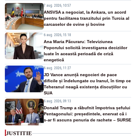
7 aug. 2026, 10:57
ANSVSA a negociat, la Ankara, un acord
pentru facilitarea tranzitului prin Turcia al
carcaselor de ovine și bovine
6 aug. 2026, 15:18
Ana Maria Păcuraru: Televiziunea
Poporului solicită investigarea deciziilor
luate în această perioadă de criză
enegetică
6 aug. 2026, 11:27
JD Vance anunță negocieri de pace
dificile și îndelungate cu Iranul, în timp ce
Teheranul neagă existența discuțiilor cu
SUA
6 aug. 2026, 09:13
Donald Trump a răbufnit împotriva șefului
Pentagonului: președintele, enervat că i
s-ar fi ascuns penuria de rachete – SURSE
JUSTITIE