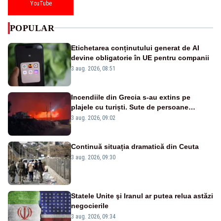
YouTube
POPULAR
Etichetarea conținutului generat de AI
devine obligatorie în UE pentru companii
3 aug. 2026, 08:51
Incendiile din Grecia s-au extins pe
plajele cu turiști. Sute de persoane
evacuate pe mare, drumuri blocate de
3 aug. 2026, 09:02
flăcări
Continuă situația dramatică din Ceuta
3 aug. 2026, 09:30
Statele Unite şi Iranul ar putea relua astăzi
negocierile
3 aug. 2026, 09:34