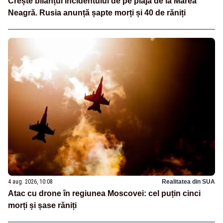
Crește bilanțul incidentului de pe plaja de la Marea
Neagră. Rusia anunță șapte morți și 40 de răniți
4 aug. 2026, 10:08
Realitatea din SUA
Atac cu drone în regiunea Moscovei: cel puțin cinci
morți și șase răniți