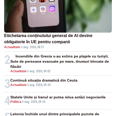
Etichetarea conținutului generat de AI devine
obligatorie în UE pentru companii
Actualitate
·
3 aug. 2026, 08:51
2
Incendiile din Grecia s-au extins pe plajele cu turiști.
Sute de persoane evacuate pe mare, drumuri blocate de
flăcări
Actualitate
-
3 aug. 2026, 09:02
3
Continuă situația dramatică din Ceuta
Actualitate
-
3 aug. 2026, 09:30
4
Statele Unite şi Iranul ar putea relua astăzi negocierile
Politica
-
3 aug. 2026, 09:34
Letonia închide unul dintre principalele puncte de