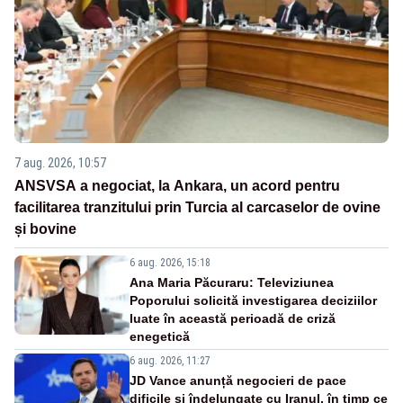
7 aug. 2026, 10:57
ANSVSA a negociat, la Ankara, un acord pentru
facilitarea tranzitului prin Turcia al carcaselor de ovine
și bovine
6 aug. 2026, 15:18
Ana Maria Păcuraru: Televiziunea
Poporului solicită investigarea deciziilor
luate în această perioadă de criză
enegetică
6 aug. 2026, 11:27
JD Vance anunță negocieri de pace
dificile și îndelungate cu Iranul, în timp ce