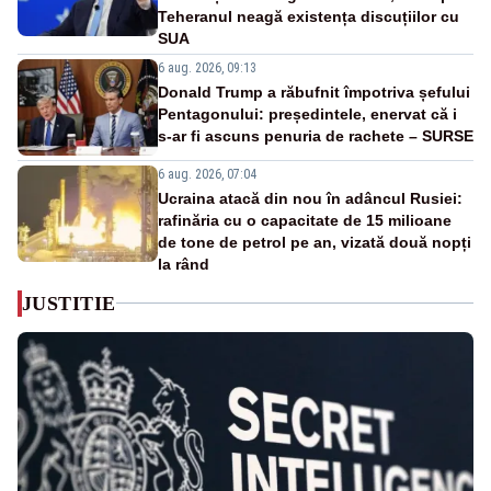
Teheranul neagă existența discuțiilor cu
SUA
6 aug. 2026, 09:13
Donald Trump a răbufnit împotriva șefului
Pentagonului: președintele, enervat că i
s-ar fi ascuns penuria de rachete – SURSE
6 aug. 2026, 07:04
Ucraina atacă din nou în adâncul Rusiei:
rafinăria cu o capacitate de 15 milioane
de tone de petrol pe an, vizată două nopți
la rând
JUSTITIE