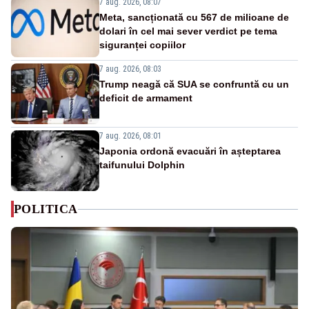
7 aug. 2026, 08:07
Meta, sancționată cu 567 de milioane de
dolari în cel mai sever verdict pe tema
siguranței copiilor
7 aug. 2026, 08:03
Trump neagă că SUA se confruntă cu un
deficit de armament
7 aug. 2026, 08:01
Japonia ordonă evacuări în așteptarea
taifunului Dolphin
POLITICA