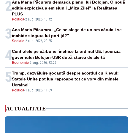
2
Ana Maria Păcuraru demască planul lui Bolojan. O nouă
ediție explozivă a emisiunii „Miza Zilei” la Realitatea
PLUS
Politica
-
2 aug. 2026, 15:42
3
Ana Maria Păcuraru: „Ce se alege de un om căruia i se
închide singura lui portiță?”
Sociale
-
2 aug. 2026, 23:25
4
Centralele pe cărbune, închise la ordinul UE. Ipocrizia
guvernului Bolojan-USR după starea de alertă
Economie
-
2 aug. 2026, 23:29
5
Trump, dezvăluire șocantă despre acordul cu Kievul:
Statele Unite pot lua «aproape tot ce vor» din minele
Ucrainei”
Politica
-
1 aug. 2026, 11:09
ACTUALITATE