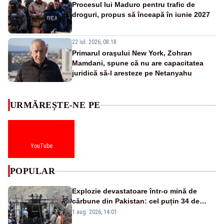
Procesul lui Maduro pentru trafic de
droguri, propus să înceapă în iunie 2027
22 iul. 2026, 08:18
Primarul oraşului New York, Zohran
Mamdani, spune că nu are capacitatea
juridică să-l aresteze pe Netanyahu
URMĂREȘTE-NE PE
YouTube
POPULAR
Explozie devastatoare într-o mină de
cărbune din Pakistan: cel puțin 34 de
morți - VIDEO
1 aug. 2026, 14:01