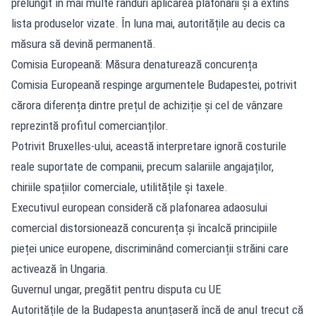
prelungit în mai multe rânduri aplicarea plafonării și a extins
lista produselor vizate. În luna mai, autoritățile au decis ca
măsura să devină permanentă.
Comisia Europeană: Măsura denaturează concurența
Comisia Europeană respinge argumentele Budapestei, potrivit
cărora diferența dintre prețul de achiziție și cel de vânzare
reprezintă profitul comercianților.
Potrivit Bruxelles-ului, această interpretare ignoră costurile
reale suportate de companii, precum salariile angajaților,
chiriile spațiilor comerciale, utilitățile și taxele.
Executivul european consideră că plafonarea adaosului
comercial distorsionează concurența și încalcă principiile
pieței unice europene, discriminând comercianții străini care
activează în Ungaria.
Guvernul ungar, pregătit pentru disputa cu UE
Autoritățile de la Budapesta anunțaseră încă de anul trecut că