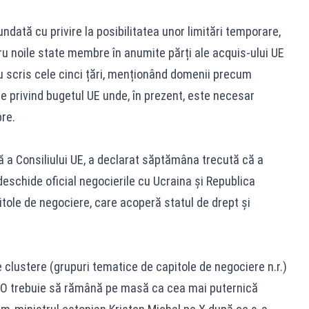
undată cu privire la posibilitatea unor limitări temporare,
ntru noile state membre în anumite părți ale acquis-ului UE
 scris cele cinci țări, menționând domenii precum
ile privind bugetul UE unde, în prezent, este necesar
re.
vă a Consiliului UE, a declarat săptămâna trecută că a
eschide oficial negocierile cu Ucraina și Republica
tole de negociere, care acoperă statul de drept și
 clustere (grupuri tematice de capitole de negociere n.r.)
ATO trebuie să rămână pe masă ca cea mai puternică