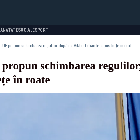
SANATATE
SOCIALE
SPORT
in UE propun schimbarea regulilor, după ce Viktor Orban le-a pus bețe în roate
 propun schimbarea regulilor
țe în roate