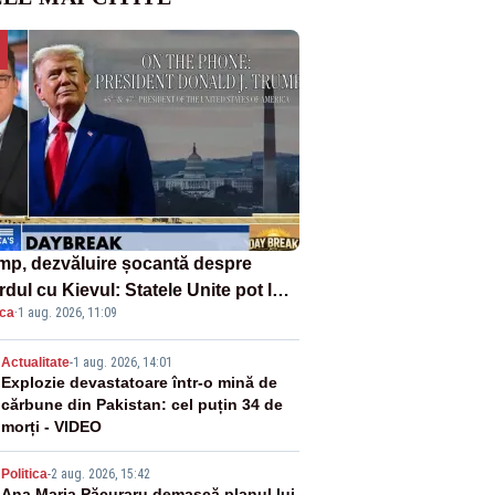
mp, dezvăluire șocantă despre
dul cu Kievul: Statele Unite pot lua
ica
·
1 aug. 2026, 11:09
roape tot ce vor» din minele
ainei”
2
Actualitate
-
1 aug. 2026, 14:01
Explozie devastatoare într-o mină de
cărbune din Pakistan: cel puțin 34 de
morți - VIDEO
Politica
-
2 aug. 2026, 15:42
Ana Maria Păcuraru demască planul lui