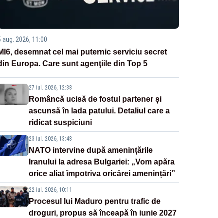
5 aug. 2026, 11:00
MI6, desemnat cel mai puternic serviciu secret
din Europa. Care sunt agenţiile din Top 5
27 iul. 2026, 12:38
Româncă ucisă de fostul partener și
ascunsă în lada patului. Detaliul care a
ridicat suspiciuni
23 iul. 2026, 13:48
NATO intervine după amenințările
Iranului la adresa Bulgariei: „Vom apăra
orice aliat împotriva oricărei amenințări”
22 iul. 2026, 10:11
Procesul lui Maduro pentru trafic de
droguri, propus să înceapă în iunie 2027