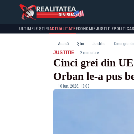
ULTIMELE ȘTIRI
ACTUALITATE
ECONOMIE
JUSTITIE
POLITICA
Acasă
Știri
Justitie
Cinci grei d
·
JUSTITIE
2 min citire
Cinci grei din UE
Orban le-a pus be
10 iun. 2026, 13:03