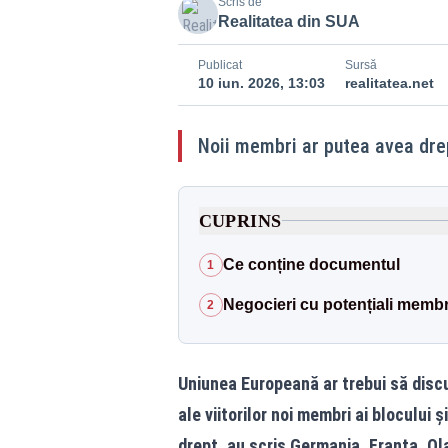
Scris de
Realitatea din SUA
Publicat
Sursă
10 iun. 2026, 13:03
realitatea.net
Noii membri ar putea avea drep
CUPRINS
Ce conține documentul
1
Negocieri cu potențiali membr
2
Uniunea Europeană ar trebui să discu
ale viitorilor noi membri ai blocului 
drept, au scris Germania, Franța, O