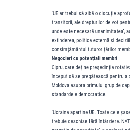
'UE ar trebui să aibă o discuție aprof
tranzitorii, ale drepturilor de vot pe
unde este necesară unanimitatea', au
extinderea, politica externă și decizi
consimțământul tuturor țărilor memb
Negocieri cu potențiali membri
Cipru, care deține președinția rotati
început să se pregătească pentru a d
Moldova asupra primului grup de capi
standardele democratice.
'Ucraina aparține UE. Toate cele șase
trebuie deschise fără întârziere. N