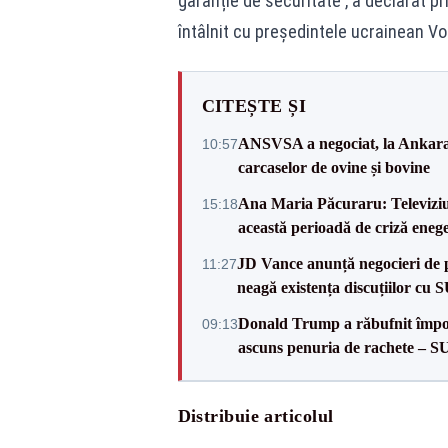
garanție de securitate', a declarat p
întâlnit cu președintele ucrainean Vol
CITEȘTE ȘI
ANSVSA a negociat, la Ankara, 
10:57
carcaselor de ovine și bovine
Ana Maria Păcuraru: Televiziune
15:18
această perioadă de criză enege
JD Vance anunță negocieri de pa
11:27
neagă existența discuțiilor cu 
Donald Trump a răbufnit împotri
09:13
ascuns penuria de rachete – 
Distribuie articolul