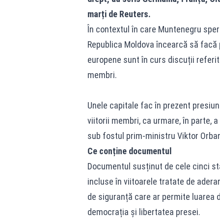
marți de Reuters.
În contextul în care Muntenegru speră
Republica Moldova încearcă să facă pr
europene sunt în curs discuții referi
membri.
Unele capitale fac în prezent presiun
viitorii membri, ca urmare, în parte, 
sub fostul prim-ministru Viktor Orba
Ce conține documentul
Documentul susținut de cele cinci st
incluse în viitoarele tratate de ader
de siguranță care ar permite luarea 
democrația și libertatea presei.