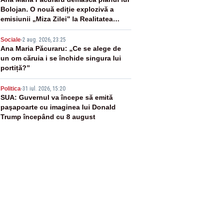
3
Bolojan. O nouă ediție explozivă a
emisiunii „Miza Zilei” la Realitatea
PLUS
4
Sociale
-
2 aug. 2026, 23:25
Ana Maria Păcuraru: „Ce se alege de
un om căruia i se închide singura lui
portiță?”
5
Politica
-
31 iul. 2026, 15:20
SUA: Guvernul va începe să emită
paşapoarte cu imaginea lui Donald
Trump începând cu 8 august