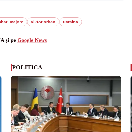
bari majore
viktor orban
ucraina
UA și pe
Google News
POLITICA