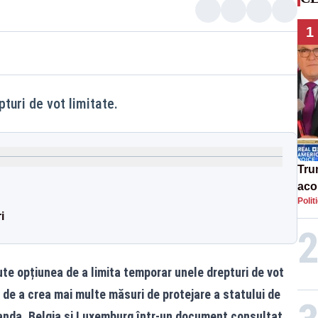
1
turi de vot limitate.
Tru
acor
Polit
«ap
i
Ucr
te opțiunea de a limita temporar unele drepturi de vot
și de a crea mai multe măsuri de protejare a statului de
landa, Belgia și Luxemburg într-un document consultat