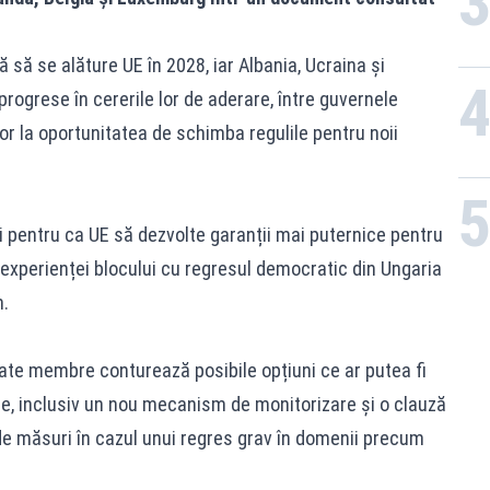
 să se alăture UE în 2028, iar Albania, Ucraina și
ogrese în cererile lor de aderare, între guvernele
tor la oportunitatea de schimba regulile pentru noii
i pentru ca UE să dezvolte garanții mai puternice pentru
a experienței blocului cu regresul democratic din Ungaria
n.
ate membre conturează posibile opțiuni ce ar putea fi
are, inclusiv un nou mecanism de monitorizare și o clauză
de măsuri în cazul unui regres grav în domenii precum