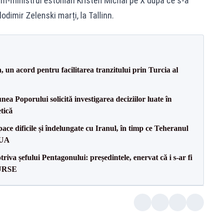
rim-ministrul estonian Kristen Michal pe X după ce s-a
odimir Zelenski marți, la Tallinn.
un acord pentru facilitarea tranzitului prin Turcia al
a Poporului solicită investigarea deciziilor luate în
tică
ce dificile și îndelungate cu Iranul, în timp ce Teheranul
SUA
va șefului Pentagonului: președintele, enervat că i s-ar fi
SURSE