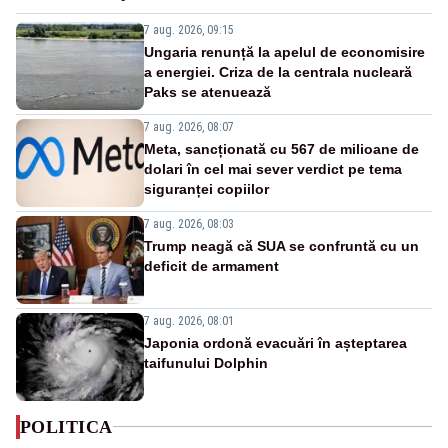
7 aug. 2026, 09:15
Ungaria renunță la apelul de economisire
a energiei. Criza de la centrala nucleară
Paks se atenuează
7 aug. 2026, 08:07
Meta, sancționată cu 567 de milioane de
dolari în cel mai sever verdict pe tema
siguranței copiilor
7 aug. 2026, 08:03
Trump neagă că SUA se confruntă cu un
deficit de armament
7 aug. 2026, 08:01
Japonia ordonă evacuări în așteptarea
taifunului Dolphin
POLITICA