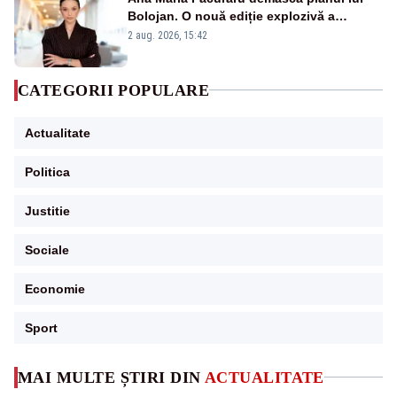
Bolojan. O nouă ediție explozivă a
emisiunii „Miza Zilei” la Realitatea PLUS
2 aug. 2026, 15:42
CATEGORII POPULARE
Actualitate
Politica
Justitie
Sociale
Economie
Sport
MAI MULTE ȘTIRI DIN
ACTUALITATE