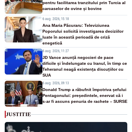
pentru facilitarea tranzitului prin Turcia al
carcaselor de ovine și bovine
6 aug. 2026, 15:18
Ana Maria Păcuraru: Televiziunea
Poporului solicită investigarea deciziilor
luate în această perioadă de criză
enegetică
6 aug. 2026, 11:27
JD Vance anunță negocieri de pace
dificile și îndelungate cu Iranul, în timp ce
Teheranul neagă existența discuțiilor cu
SUA
6 aug. 2026, 09:13
Donald Trump a răbufnit împotriva șefului
Pentagonului: președintele, enervat că i
s-ar fi ascuns penuria de rachete – SURSE
JUSTITIE