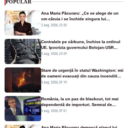
POPULAR
Ana Maria Păcuraru: „Ce se alege de un
om căruia i se închide singura lui
portiță?”
2 aug. 2026, 23:25
Centralele pe cărbune, închise la ordinul
UE. Ipocrizia guvernului Bolojan-USR
după starea de alertă
2 aug. 2026, 23:29
Stare de urgență în statul Washington: mii
de oameni evacuați din cauza incendiilor
puternice de vegetație
3 aug. 2026, 07:19
România, la un pas de blackout, tot mai
dependentă de importuri. Semnal de
alarmă tras de un expert în energie
3 aug. 2026, 07:51
Ana Maria Păcuraru demască planul lui