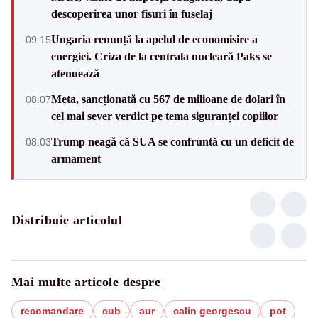
descoperirea unor fisuri în fuselaj
Ungaria renunță la apelul de economisire a
09:15
energiei. Criza de la centrala nucleară Paks se
atenuează
Meta, sancționată cu 567 de milioane de dolari în
08:07
cel mai sever verdict pe tema siguranței copiilor
Trump neagă că SUA se confruntă cu un deficit de
08:03
armament
Distribuie articolul
Mai multe articole despre
recomandare
cub
aur
calin georgescu
pot