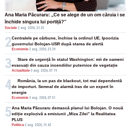
Ana Maria Păcuraru: „Ce se alege de un om căruia i se
închide singura lui portiță?”
Sociale
·
2 aug. 2026, 23:25
2
Centralele pe cărbune, închise la ordinul UE. Ipocrizia
guvernului Bolojan-USR după starea de alertă
Economie
-
2 aug. 2026, 23:29
3
Stare de urgență în statul Washington: mii de oameni
evacuați din cauza incendiilor puternice de vegetație
Actualitate
-
3 aug. 2026, 07:19
4
România, la un pas de blackout, tot mai dependentă
de importuri. Semnal de alarmă tras de un expert în
energie
Economie
-
3 aug. 2026, 07:51
5
Ana Maria Păcuraru demască planul lui Bolojan. O nouă
ediție explozivă a emisiunii „Miza Zilei” la Realitatea
PLUS
Politica
-
2 aug. 2026, 15:42