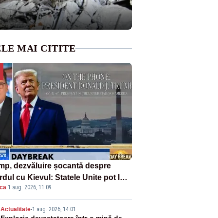
LE MAI CITITE
mp, dezvăluire șocantă despre
dul cu Kievul: Statele Unite pot lua
ica
·
1 aug. 2026, 11:09
roape tot ce vor» din minele
ainei”
Actualitate
-
1 aug. 2026, 14:01