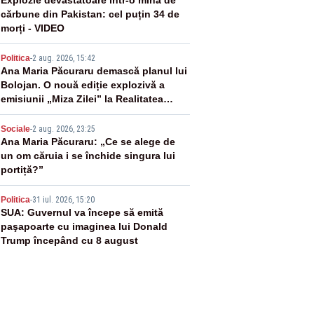
2
Explozie devastatoare într-o mină de
cărbune din Pakistan: cel puțin 34 de
morți - VIDEO
3
Politica
-
2 aug. 2026, 15:42
Ana Maria Păcuraru demască planul lui
Bolojan. O nouă ediție explozivă a
emisiunii „Miza Zilei” la Realitatea
PLUS
4
Sociale
-
2 aug. 2026, 23:25
Ana Maria Păcuraru: „Ce se alege de
un om căruia i se închide singura lui
portiță?”
5
Politica
-
31 iul. 2026, 15:20
SUA: Guvernul va începe să emită
paşapoarte cu imaginea lui Donald
Trump începând cu 8 august