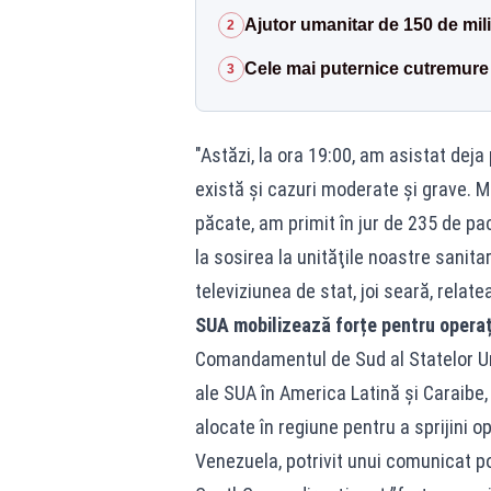
Ajutor umanitar de 150 de mil
2
Cele mai puternice cutremure 
3
"Astăzi, la ora 19:00, am asistat deja 
există şi cazuri moderate şi grave. Mul
păcate, am primit în jur de 235 de pa
la sosirea la unităţile noastre sanitar
televiziunea de stat, joi seară, relat
SUA mobilizează forțe pentru operaț
Comandamentul de Sud al Statelor Un
ale SUA în America Latină şi Caraibe
alocate în regiune pentru a sprijini o
Venezuela, potrivit unui comunicat po