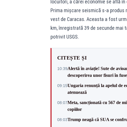
locuitori, a cărei economie se află în 
Prima mişcare seismică s-a produs m
vest de Caracas. Aceasta a fost urm
km, înregistrată 39 de secunde mai tâ
potrivit USGS.
CITEȘTE ȘI
Alertă în aviație! Sute de avio
10:39
descoperirea unor fisuri în fuse
Ungaria renunță la apelul de ec
09:15
atenuează
Meta, sancționată cu 567 de mil
08:07
copiilor
Trump neagă că SUA se confru
08:03