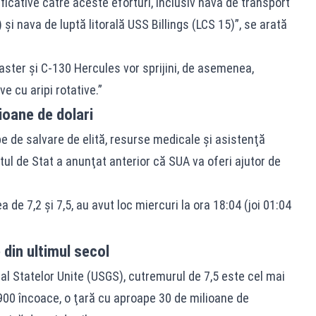
icative către aceste eforturi, inclusiv nava de transport
şi nava de luptă litorală USS Billings (LCS 15)”, se arată
ster şi C-130 Hercules vor sprijini, de asemenea,
 cu aripi rotative.”
ioane de dolari
de salvare de elită, resurse medicale şi asistenţă
l de Stat a anunţat anterior că SUA va oferi ajutor de
e 7,2 şi 7,5, au avut loc miercuri la ora 18:04 (joi 01:04
din ultimul secol
al Statelor Unite (USGS), cutremurul de 7,5 este cel mai
1900 încoace, o ţară cu aproape 30 de milioane de