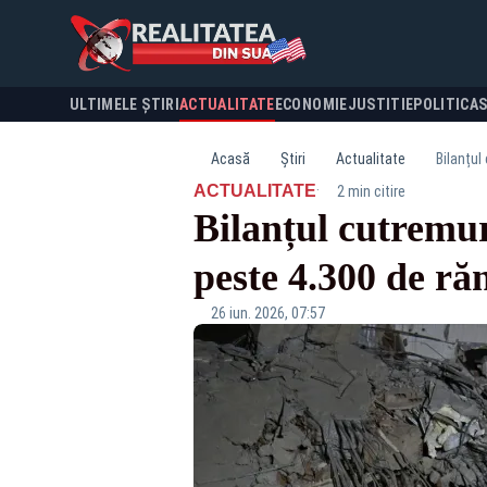
ULTIMELE ȘTIRI
ACTUALITATE
ECONOMIE
JUSTITIE
POLITICA
Acasă
Știri
Actualitate
Bilanțul
·
ACTUALITATE
2 min citire
Bilanțul cutremur
peste 4.300 de răn
26 iun. 2026, 07:57