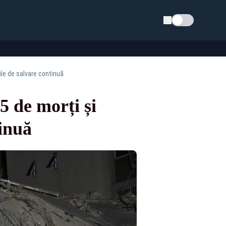
Schimba tema
ile de salvare continuă
5 de morți și
tinuă