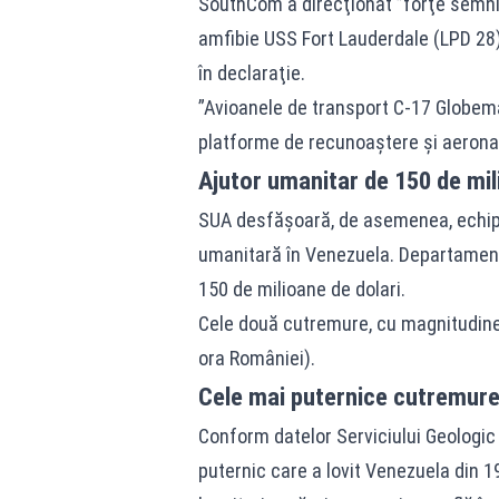
SouthCom a direcţionat ”forţe semnif
amfibie USS Fort Lauderdale (LPD 28) 
în declaraţie.
”Avioanele de transport C-17 Globema
platforme de recunoaştere şi aeronave
Ajutor umanitar de 150 de mil
SUA desfăşoară, de asemenea, echipe 
umanitară în Venezuela. Departamentu
150 de milioane de dolari.
Cele două cutremure, cu magnitudinea d
ora României).
Cele mai puternice cutremure 
Conform datelor Serviciului Geologic 
puternic care a lovit Venezuela din 