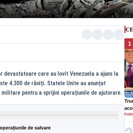
CE
1
or devastatoare care au lovit Venezuela a ajuns la
te 4.300 de răniți. Statele Unite au anunțat
militare pentru a sprijini operațiunile de ajutorare.
Tru
acor
Polit
«ap
Ucr
operațiunile de salvare