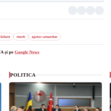
bilant
morti
ajutor umanitar
UA și pe
Google News
POLITICA