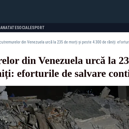
SANATATE
SOCIALE
SPORT
 cutremurelor din Venezuela urcă la 235 de morți și peste 4.300 de răniți: efortur
elor din Venezuela urcă la 23
iți: eforturile de salvare con