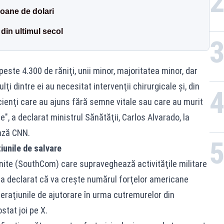
ioane de dolari
din ultimul secol
peste 4.300 de răniţi, unii minor, majoritatea minor, dar
ţi dintre ei au necesitat intervenţii chirurgicale şi, din
cienţi care au ajuns fără semne vitale sau care au murit
e", a declarat ministrul Sănătăţii, Carlos Alvarado, la
ează CNN.
iunile de salvare
ite (SouthCom) care supraveghează activităţile militare
, a declarat că va creşte numărul forţelor americane
peraţiunile de ajutorare în urma cutremurelor din
stat joi pe X.