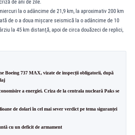
criză de ani de zile.
iercuri la o adâncime de 21,9 km, la aproximativ 200 km
ată de o a doua mişcare seismică la o adâncime de 10
rziu la 45 km distanţă, apoi de circa douăzeci de replici,
ane Boeing 737 MAX, vizate de inspecții obligatorii, după
laj
onomisire a energiei. Criza de la centrala nucleară Paks se
ioane de dolari în cel mai sever verdict pe tema siguranței
ntă cu un deficit de armament