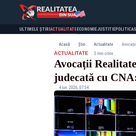
ULTIMELE ȘTIRI
ACTUALITATE
ECONOMIE
JUSTITIE
POLITICA
Acasă
Știri
Actualitate
Avocații
·
ACTUALITATE
5 min citire
Avocații Realitate
judecată cu CNA:
4 iun. 2026, 07:54