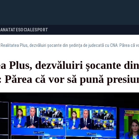
SANATATE
SOCIALE
SPORT
 Realitatea Plus, dezvăluiri șocante din ședința de judecată cu CNA: Părea că v
a Plus, dezvăluiri șocante din
 Părea că vor să pună presiun