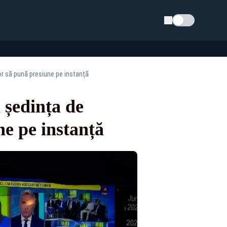
Schimba tema
or să pună presiune pe instanță
 ședința de
e pe instanță