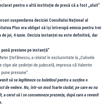
larat pentru o altă instituție de presă că a fost „uluit”
rcuri suspendarea deciziei Consiliului Național al
itatea Plus era obligat să își întrerupă emisia pentru trei
 de joi, 4 iunie. Decizia instanței nu este definitivă, dar
 pună presiune pe instanță”
Matei Ștefănescu, a relatat în exclusivitate la „Culisele
le clipe ale ședinței de judecată, impresia că Valentin
a pune presiune”.
enit să se legitimeze cu buletinul pentru a susține o
nct de vedere. Nu, într‑un mod foarte ciudat, pe care eu nu
t, a cerut să i se consemneze prezența, după care a revenit
e.