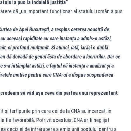
tului a pus la îndoială justiția”
ărere că „un important funcționar al statului român a pus
Curtea de Apel București, a respins cererea noastră de
 cu aceeași rapiditate cu care instanța a admis‑o astăzi,
t, ci profund mulțumit. Și atunci, iată, iarăși o dublă
can dă dovadă de genul ăsta de abordare a lucrurilor. Dar ce
 s‑a întâmplat astăzi, e faptul că instanța a analizat și a
văratele motive pentru care CNA‑ul a dispus suspendarea
Nu credeam să văd așa ceva din partea unui reprezentant
și tertipurile prin care cei de la CNA au încercat, in
e fie favorabilă. Potrivit acestuia, CNA ar fi neglijat
ea deciziei de întrerupere a emisiunii postului pentru a