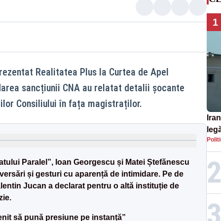
1
prezentat Realitatea Plus la Curtea de Apel
darea sancțiunii CNA au relatat detalii șocante
or Consiliului în fața magistraților.
Iran
legă
Polit
SU
Statului Paralel”, Ioan Georgescu și Matei Ștefănescu
versări și gesturi cu aparență de intimidare. Pe de
lentin Jucan a declarat pentru o altă instituție de
zie.
nit să pună presiune pe instanță”