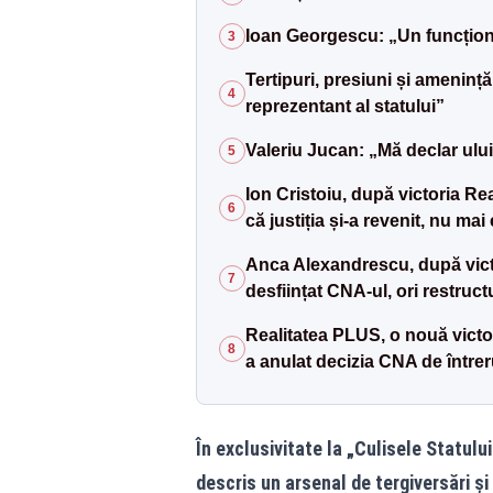
Ioan Georgescu: „Un funcționar 
3
Tertipuri, presiuni și ameninț
4
reprezentant al statului”
Valeriu Jucan: „Mă declar ului
5
Ion Cristoiu, după victoria Re
6
că justiția și-a revenit, nu ma
Anca Alexandrescu, după victo
7
desființat CNA-ul, ori restruc
Realitatea PLUS, o nouă victor
8
a anulat decizia CNA de întrer
În exclusivitate la „Culisele Statul
descris un arsenal de tergiversări și