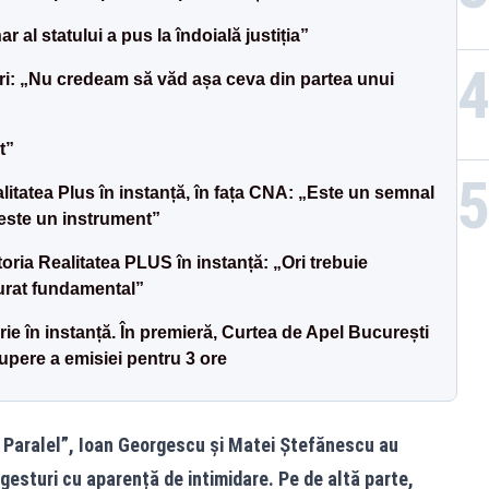
al statului a pus la îndoială justiția”
ări: „Nu credeam să văd așa ceva din partea unui
t”
alitatea Plus în instanță, în fața CNA: „Este un semnal
i este un instrument”
ria Realitatea PLUS în instanță: „Ori trebuie
turat fundamental”
ie în instanță. În premieră, Curtea de Apel București
upere a emisiei pentru 3 ore
ui Paralel”, Ioan Georgescu și Matei Ștefănescu au
 gesturi cu aparență de intimidare. Pe de altă parte,