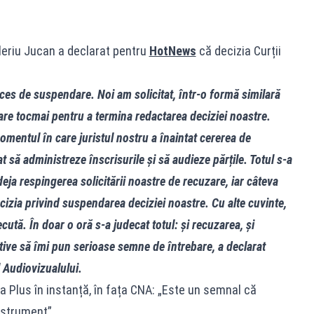
aleriu Jucan a declarat pentru
HotNews
că decizia Curții
oces de suspendare. Noi am solicitat, într‑o formă similară
are tocmai pentru a termina redactarea deciziei noastre.
omentul în care juristul nostru a înaintat cererea de
să administreze înscrisurile și să audieze părțile. Totul s‑a
deja respingerea solicitării noastre de recuzare, iar câteva
ecizia privind suspendarea deciziei noastre. Cu alte cuvinte,
cută. În doar o oră s‑a judecat totul: și recuzarea, și
ive să îmi pun serioase semne de întrebare, a declarat
l Audiovizualului.