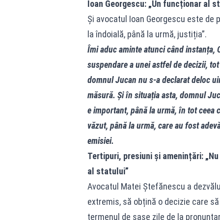
Ioan Georgescu: „Un funcționar al sta
Și avocatul Ioan Georgescu este de p
la îndoială, până la urmă, justiția”.
Îmi aduc aminte atunci când instanța, 
suspendare a unei astfel de decizii, tot
domnul Jucan nu s‑a declarat deloc uimi
măsură. Și în situația asta, domnul Ju
e important, până la urmă, în tot ceea ce
văzut, până la urmă, care au fost ade
emisiei.
Tertipuri, presiuni și amenințări: „
al statului”
Avocatul Matei Ștefănescu a dezvăluit 
extremis, să obțină o decizie care să l
termenul de șase zile de la pronunțar