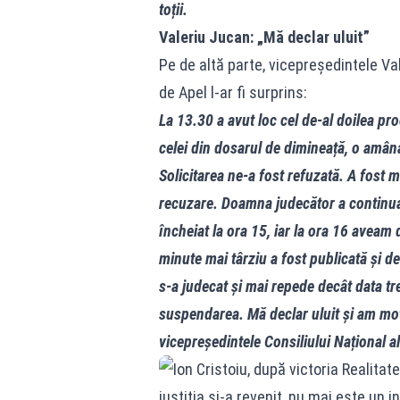
toții.
Valeriu Jucan: „Mă declar uluit”
Pe de altă parte, vicepreședintele V
de Apel l‑ar fi surprins:
La 13.30 a avut loc cel de‑al doilea pr
celei din dosarul de dimineață, o amân
Solicitarea ne‑a fost refuzată. A fost m
recuzare. Doamna judecător a continuat 
încheiat la ora 15, iar la ora 16 aveam 
minute mai târziu a fost publicată și d
s‑a judecat și mai repede decât data tre
suspendarea. Mă declar uluit și am mot
vicepreședintele Consiliului Național a