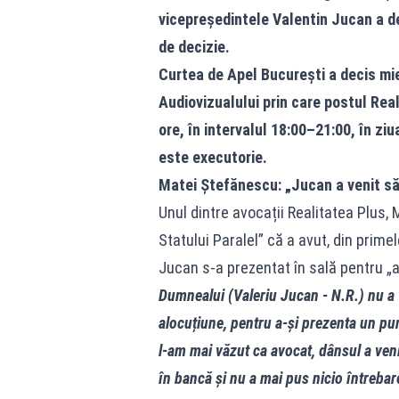
vicepreședintele Valentin Jucan a dec
de decizie.
Curtea de Apel București a decis mie
Audiovizualului prin care postul Real
ore, în intervalul 18:00–21:00, în ziua
este executorie.
Matei Ștefănescu: „Jucan a venit să
Unul dintre avocații Realitatea Plus, 
Statului Paralel” că a avut, din prime
Jucan s‑a prezentat în sală pentru „
Dumnealui (Valeriu Jucan - N.R.) nu a v
alocuțiune, pentru a‑și prezenta un pu
l‑am mai văzut ca avocat, dânsul a veni
în bancă și nu a mai pus nicio întrebar