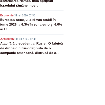
dezarmarea Hamas, însă sprijinul
Israelului rămâne incert
4
Economie
-
31 iul. 2026, 07:56
Eurostat: șomajul a rămas stabil în
iunie 2026 la 6,3% în zona euro și 6,0%
în UE
5
Actualitate
-
31 iul. 2026, 07:40
Atac fără precedent al Rusiei. O fabrică
de drone din Kiev deținută de o
companie americană, distrusă de o
rachetă rusească