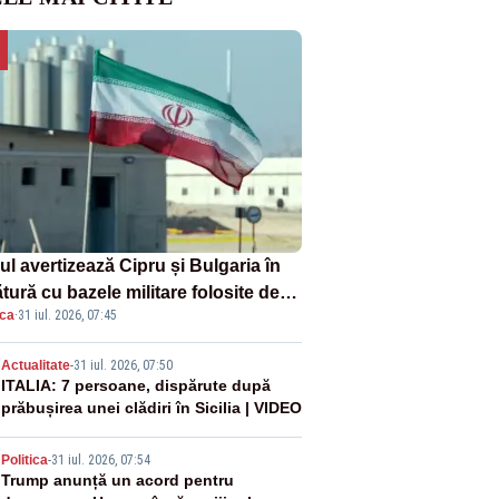
ul avertizează Cipru și Bulgaria în
tură cu bazele militare folosite de
ica
·
31 iul. 2026, 07:45
A
2
Actualitate
-
31 iul. 2026, 07:50
ITALIA: 7 persoane, dispărute după
prăbușirea unei clădiri în Sicilia | VIDEO
3
Politica
-
31 iul. 2026, 07:54
Trump anunță un acord pentru