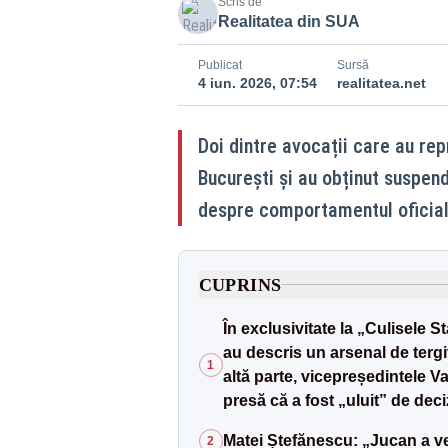
Scris de
Realitatea din SUA
Publicat
Sursă
4 iun. 2026, 07:54
realitatea.net
Doi dintre avocații care au re
București și au obținut suspen
despre comportamentul oficialil
CUPRINS
În exclusivitate la „Culisele 
au descris un arsenal de tergi
1
altă parte, vicepreședintele Va
presă că a fost „uluit” de deci
Matei Ștefănescu: „Jucan a ve
2