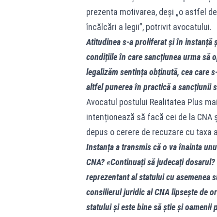
prezenta motivarea, deși „o astfel de
încălcări a legii”, potrivit avocatului.
Atitudinea s‑a proliferat și în instanță 
condițiile în care sancțiunea urma să 
legalizăm sentința obținută, cea care s‑
altfel punerea în practică a sancțiunii s
Avocatul postului Realitatea Plus mai
intenționează să facă cei de la CNA 
depus o cerere de recuzare cu taxa a
Instanța a transmis că o va înainta unu
CNA? «Continuați să judecați dosarul?
reprezentant al statului cu asemenea su
consilierul juridic al CNA lipsește de o
statului și este bine să știe și oamenii 