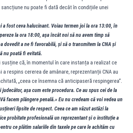
 sancțiune nu poate fi dată decât în condițiile unei
și a fost ceva halucinant. Voiau termen joi la ora 13:00, în
opereze la ora 18:00, așa încât noi să nu avem timp să
a dovedit a ne fi favorabilă, și să o transmitem la CNA și
ă nu poată fi evitată.
 susține că, în momentul în care instanța a realizat ce
și a respins cererea de amânare, reprezentanții CNA au
chitată, „ceea ce însemna că anticipaseră respingerea”.
i judecător, așa cum este procedura. Ce au spus cei de la
 Vă facem plângere penală.» Eu nu credeam că voi vedea un
sțineri lipsite de respect. Ceea ce am văzut astăzi la
rice probitate profesională un reprezentant și o instituție a
pentru ce plătim salariile din taxele pe care le achităm cu