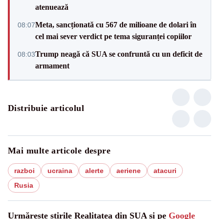
atenuează
Meta, sancționată cu 567 de milioane de dolari în
08:07
cel mai sever verdict pe tema siguranței copiilor
Trump neagă că SUA se confruntă cu un deficit de
08:03
armament
Distribuie articolul
Mai multe articole despre
razboi
ucraina
alerte
aeriene
atacuri
Rusia
Urmărește știrile Realitatea din SUA și pe
Google