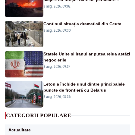
evacuate pe mare, drumuri blocate de
3 aug. 2026, 09:02
flăcări
Continuă situația dramatică din Ceuta
3 aug. 2026, 09:30
Statele Unite şi Iranul ar putea relua astăzi
negocierile
3 aug. 2026, 09:34
Letonia închide unul dintre principalele
puncte de frontieră cu Belarus
3 aug. 2026, 08:36
CATEGORII POPULARE
Actualitate