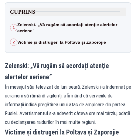
CUPRINS
Zelenski: „Vă rugăm să acordați atenție alertelor
1
aeriene”
Victime și distrugeri la Poltava și Zaporojie
2
Zelenski: „Vă rugăm să acordați atenție
alertelor aeriene”
În mesajul său televizat de luni seară, Zelenski i-a îndemnat pe
ucraineni să rămână vigilenți, afirmând că serviciile de
informații indică pregătirea unui atac de amploare din partea
Rusiei. Avertismentul s-a adeverit câteva ore mai târziu, odată
cu declanșarea raidurilor în mai multe regiuni.
Victime și distrugeri la Poltava și Zaporojie