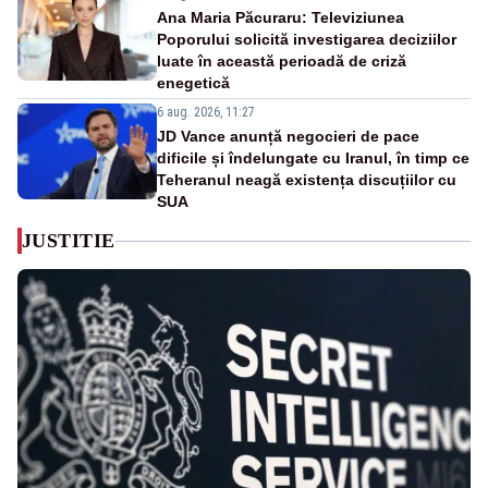
Ana Maria Păcuraru: Televiziunea
Poporului solicită investigarea deciziilor
luate în această perioadă de criză
enegetică
6 aug. 2026, 11:27
JD Vance anunță negocieri de pace
dificile și îndelungate cu Iranul, în timp ce
Teheranul neagă existența discuțiilor cu
SUA
JUSTITIE