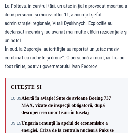
La Poltava, în centrul țării, un atac inițial a provocat moartea a
două persoane și rănirea altor 11, a anunțat șeful
administrației regionale, Vitali Dyakivnych. Exploziile au
declanșat incendii și au avariat mai multe clădiri rezidențiale și
un hotel.
În sud, la Zaporojie, autoritățile au raportat un „atac masiv
combinat cu rachete și drone”. O persoană a murit, iar trei au
fost rănite, potrivit guvernatorului Ivan Fedorov.
CITEȘTE ȘI
Alertă în aviație! Sute de avioane Boeing 737
10:39
MAX, vizate de inspecții obligatorii, după
descoperirea unor fisuri în fuselaj
Ungaria renunță la apelul de economisire a
09:15
energiei. Criza de la centrala nucleară Paks se