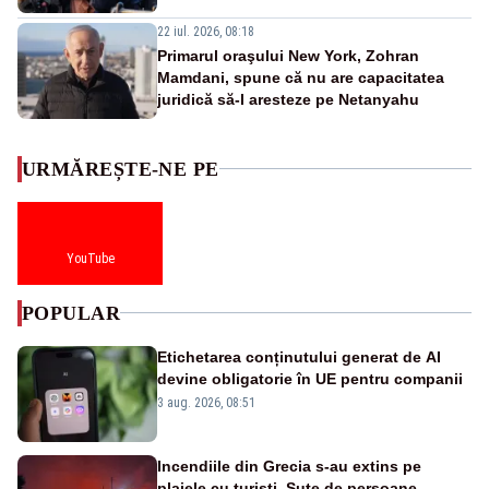
22 iul. 2026, 08:18
Primarul oraşului New York, Zohran
Mamdani, spune că nu are capacitatea
juridică să-l aresteze pe Netanyahu
URMĂREȘTE-NE PE
YouTube
POPULAR
Etichetarea conținutului generat de AI
devine obligatorie în UE pentru companii
3 aug. 2026, 08:51
Incendiile din Grecia s-au extins pe
plajele cu turiști. Sute de persoane