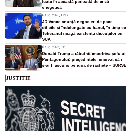
luate în această perioadă de criză
enegetică
6 aug. 2026, 11:27
JD Vance anunță negocieri de pace
dificile și îndelungate cu Iranul, în timp ce
Teheranul neagă existența discuțiilor cu
SUA
6 aug. 2026, 09:13
Donald Trump a răbufnit împotriva șefului
Pentagonului: președintele, enervat că i
s-ar fi ascuns penuria de rachete – SURSE
JUSTITIE