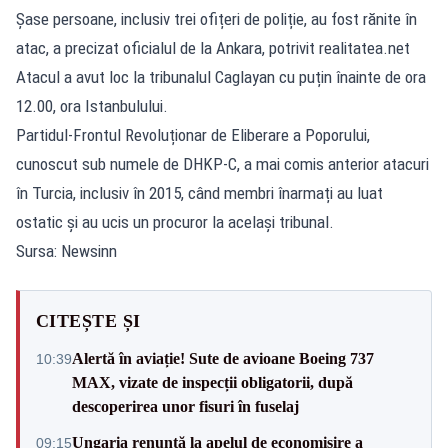
Șase persoane, inclusiv trei ofițeri de poliție, au fost rănite în
atac, a precizat oficialul de la Ankara, potrivit realitatea.net
Atacul a avut loc la tribunalul Caglayan cu puțin înainte de ora
12.00, ora Istanbulului.
Partidul-Frontul Revoluționar de Eliberare a Poporului,
cunoscut sub numele de DHKP-C, a mai comis anterior atacuri
în Turcia, inclusiv în 2015, când membri înarmați au luat
ostatic și au ucis un procuror la același tribunal.
Sursa: Newsinn
CITEȘTE ȘI
Alertă în aviație! Sute de avioane Boeing 737
10:39
MAX, vizate de inspecții obligatorii, după
descoperirea unor fisuri în fuselaj
Ungaria renunță la apelul de economisire a
09:15