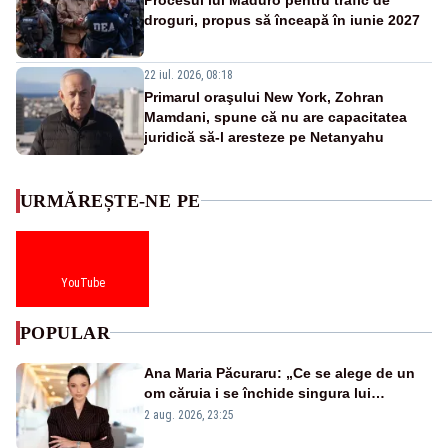
droguri, propus să înceapă în iunie 2027
22 iul. 2026, 08:18
Primarul oraşului New York, Zohran
Mamdani, spune că nu are capacitatea
juridică să-l aresteze pe Netanyahu
URMĂREȘTE-NE PE
YouTube
POPULAR
Ana Maria Păcuraru: „Ce se alege de un
om căruia i se închide singura lui
portiță?”
2 aug. 2026, 23:25