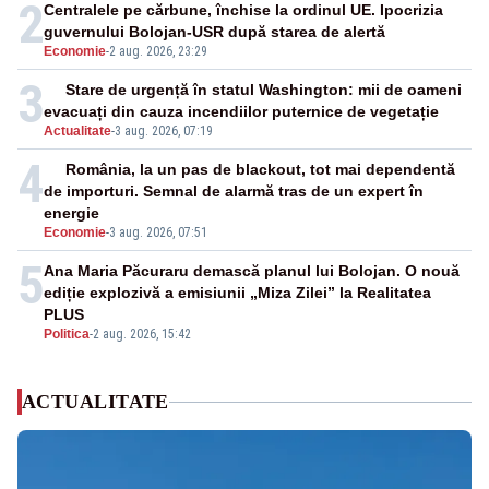
2
Centralele pe cărbune, închise la ordinul UE. Ipocrizia
guvernului Bolojan-USR după starea de alertă
Economie
-
2 aug. 2026, 23:29
3
Stare de urgență în statul Washington: mii de oameni
evacuați din cauza incendiilor puternice de vegetație
Actualitate
-
3 aug. 2026, 07:19
4
România, la un pas de blackout, tot mai dependentă
de importuri. Semnal de alarmă tras de un expert în
energie
Economie
-
3 aug. 2026, 07:51
5
Ana Maria Păcuraru demască planul lui Bolojan. O nouă
ediție explozivă a emisiunii „Miza Zilei” la Realitatea
PLUS
Politica
-
2 aug. 2026, 15:42
ACTUALITATE