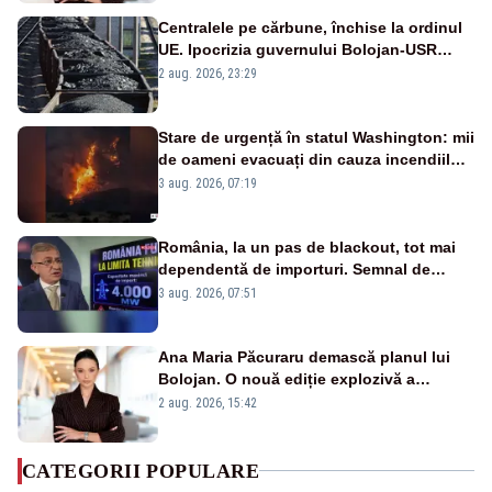
Centralele pe cărbune, închise la ordinul
UE. Ipocrizia guvernului Bolojan-USR
după starea de alertă
2 aug. 2026, 23:29
Stare de urgență în statul Washington: mii
de oameni evacuați din cauza incendiilor
puternice de vegetație
3 aug. 2026, 07:19
România, la un pas de blackout, tot mai
dependentă de importuri. Semnal de
alarmă tras de un expert în energie
3 aug. 2026, 07:51
Ana Maria Păcuraru demască planul lui
Bolojan. O nouă ediție explozivă a
emisiunii „Miza Zilei” la Realitatea PLUS
2 aug. 2026, 15:42
CATEGORII POPULARE