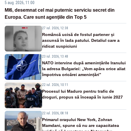
5 aug. 2026, 11:00
MI6, desemnat cel mai puternic serviciu secret din
Europa. Care sunt agenţiile din Top 5
27 iul. 2026, 12:38
Româncă ucisă de fostul partener și
ascunsă în lada patului. Detaliul care a
ridicat suspiciuni
23 iul. 2026, 13:48
NATO intervine după amenințările Iranului
la adresa Bulgariei: „Vom apăra orice aliat
împotriva oricărei amenințări”
22 iul. 2026, 10:11
Procesul lui Maduro pentru trafic de
droguri, propus să înceapă în iunie 2027
22 iul. 2026, 08:18
Primarul oraşului New York, Zohran
Mamdani, spune că nu are capacitatea