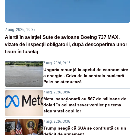
7 aug. 2026, 10:39
Alertă în aviație! Sute de avioane Boeing 737 MAX,
vizate de inspecții obligatorii, după descoperirea unor
fisuri în fuselaj
7 aug. 2026, 09:15
Ungaria renunță la apelul de economisire
a energiei. Criza de la centrala nucleară
Paks se atenuează
7 aug. 2026, 08:07
Meta, sancționată cu 567 de milioane de
dolari în cel mai sever verdict pe tema
siguranței copiilor
7 aug. 2026, 08:03
Trump neagă că SUA se confruntă cu un
deficit de armament