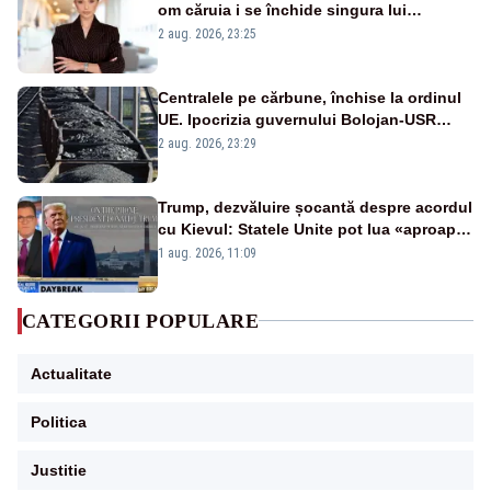
om căruia i se închide singura lui
portiță?”
2 aug. 2026, 23:25
Centralele pe cărbune, închise la ordinul
UE. Ipocrizia guvernului Bolojan-USR
după starea de alertă
2 aug. 2026, 23:29
Trump, dezvăluire șocantă despre acordul
cu Kievul: Statele Unite pot lua «aproape
tot ce vor» din minele Ucrainei”
1 aug. 2026, 11:09
CATEGORII POPULARE
Actualitate
Politica
Justitie