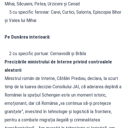
Mihai, Săcuieni, Petea, Urziceni şi Cenad
5 cu specific feroviar: Carei, Curtici, Salonta, Episcopia Bihor
şi Valea lui Mihai
Pe Dunărea interioară:
2 cu specific portuar: Cernavodă şi Brăila
Precizările ministrului de Interne privind controalele
aleatorii
Ministrul român de Interne, Cătălin Predoiu, declara, la scurt
timp de la luarea deciziei Consiliului JAI, că aderarea deplină a
României la spaţiul Schengen este un moment istoric,
emoţionant, dar că România „va continua să-şi protejeze
graniţele”, investind în tehnologie şi logistică la frontiere,
pentru a combate migraţia ilegală şi criminalitatea
transfrontalieră. „Am investit în tehnologie şi logistică, am