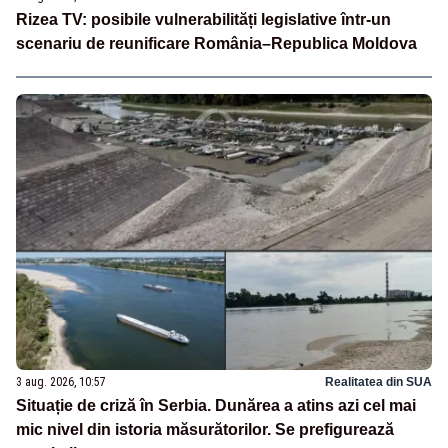
Rizea TV: posibile vulnerabilități legislative într-un
scenariu de reunificare România–Republica Moldova
3 aug. 2026, 10:57
Realitatea din SUA
Situație de criză în Serbia. Dunărea a atins azi cel mai
mic nivel din istoria măsurătorilor. Se prefigurează