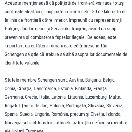
Aceasta menţionează că poliţiştii de frontieră vor face totuşi
controale aleatorii şi inopinate în limita celor 30 de kilometri de
la linia de frontieră către interior, împreună cu reprezentanţii
Poliţiei, Jandarmeriei şi Serviciului Imigrări, având ca scop
prevenirea şi combaterea faptelor ilegale. De aceea, este
important ca cetăţenii români care călătoresc în ţări
Schengen să ştie că trebuie să aibă asupra lor documentele de
identitate valabile.
Statele membre Schengen sunt: Austria, Bulgaria, Belgia,
Cehia, Croaţia, Danemarca, Estonia, Finlanda, Franţa,
Germania, Grecia, Italia, Letonia, Lituania, Luxemburg, Malta,
Regatul Ţărilor de Jos, Polonia, Portugalia, Slovacia, Slovenia,
Spania, Suedia, Ungaria, România, precum şi Elveţia, Islanda,
Norvegia şi Liechtenstein, ultimele patru ţări nefiind şi membre
ale Uniunii Europene.