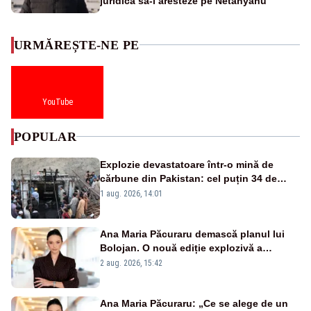
juridică să-l aresteze pe Netanyahu
URMĂREȘTE-NE PE
YouTube
POPULAR
Explozie devastatoare într-o mină de
cărbune din Pakistan: cel puțin 34 de
morți - VIDEO
1 aug. 2026, 14:01
Ana Maria Păcuraru demască planul lui
Bolojan. O nouă ediție explozivă a
emisiunii „Miza Zilei” la Realitatea PLUS
2 aug. 2026, 15:42
Ana Maria Păcuraru: „Ce se alege de un