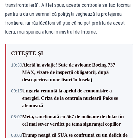
transfrontalieră”. Altfel spus, aceste controale se fac tocmai
pentru a da un semnal că poliţiştii veghează la protejarea
frontierei, iar răufăcătorii să ştie că nu pot profita de acest
lucru, mai spunea atunci ministrul de Interne.
CITEȘTE ȘI
Alertă în aviație! Sute de avioane Boeing 737
10:39
MAX, vizate de inspecții obligatorii, după
descoperirea unor fisuri în fuselaj
Ungaria renunță la apelul de economisire a
09:15
energiei. Criza de la centrala nucleară Paks se
atenuează
Meta, sancționată cu 567 de milioane de dolari în
08:07
cel mai sever verdict pe tema siguranței copiilor
Trump neagă că SUA se confruntă cu un deficit de
08:03