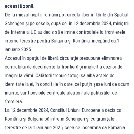
această zonă.
De la miezul nopţii, românii pot circula liber în ţările din Spaţiul
Schengen şi pe şosele, după ce, în 12 decembrie 2024, miniştrii
de Interne ai UE au decis să elimine controalele la frontierele
interne terestre pentru Bulgaria şi România, începând cu 1
ianuarie 2025.
Accesul în spaţiul de liberă circulaţie presupune eliminarea
controlului de documente la frontieră şi implicit a cozilor de
maşini la vămi. Călătorii trebuie totuşi să aibă actele de
identitate la ei, în condiţiile în care, cel puţin şase luni de acum
înainte, sunt posibile controale aleatorii ale poliţiştilor de
frontieră.
La 12 decembrie 2024, Consiliul Uniunii Europene a decis ca
România şi Bulgaria să intre în Schengen şi cu graniţele
terestre de la 1 ianuarie 2025, ceea ce înseamnă că România