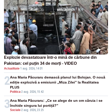
Explozie devastatoare într-o mină de cărbune din
Pakistan: cel puțin 34 de morți - VIDEO
Actualitate
·
1 aug. 2026, 14:01
2
Ana Maria Păcuraru demască planul lui Bolojan. O nouă
ediție explozivă a emisiunii „Miza Zilei” la Realitatea
PLUS
Politica
-
2 aug. 2026, 15:42
3
Ana Maria Păcuraru: „Ce se alege de un om căruia i se
închide singura lui portiță?”
Sociale
-
2 aug. 2026, 23:25