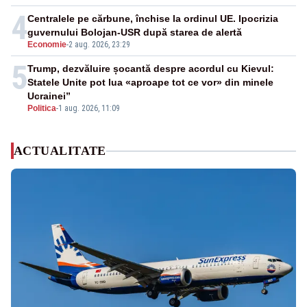
4
Centralele pe cărbune, închise la ordinul UE. Ipocrizia
guvernului Bolojan-USR după starea de alertă
Economie
-
2 aug. 2026, 23:29
5
Trump, dezvăluire șocantă despre acordul cu Kievul:
Statele Unite pot lua «aproape tot ce vor» din minele
Ucrainei”
Politica
-
1 aug. 2026, 11:09
ACTUALITATE