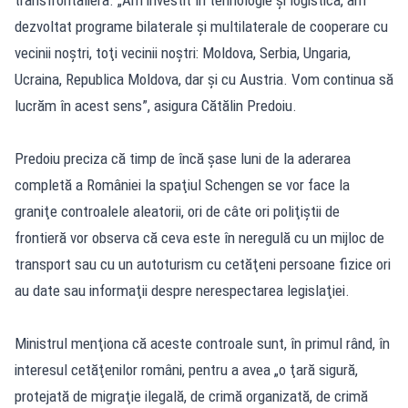
dezvoltat programe bilaterale şi multilaterale de cooperare cu
vecinii noştri, toţi vecinii noştri: Moldova, Serbia, Ungaria,
Ucraina, Republica Moldova, dar şi cu Austria. Vom continua să
lucrăm în acest sens”, asigura Cătălin Predoiu.
Predoiu preciza că timp de încă şase luni de la aderarea
completă a României la spaţiul Schengen se vor face la
graniţe controalele aleatorii, ori de câte ori poliţiştii de
frontieră vor observa că ceva este în neregulă cu un mijloc de
transport sau cu un autoturism cu cetăţeni persoane fizice ori
au date sau informaţii despre nerespectarea legislaţiei.
Ministrul menţiona că aceste controale sunt, în primul rând, în
interesul cetăţenilor români, pentru a avea „o ţară sigură,
protejată de migraţie ilegală, de crimă organizată, de crimă