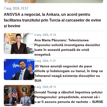
7 aug. 2026, 10:57
ANSVSA a negociat, la Ankara, un acord pentru
facilitarea tranzitului prin Turcia al carcaselor de ovine
și bovine
6 aug. 2026, 15:18
Ana Maria Păcuraru: Televiziunea
Poporului solicită investigarea deciziilor
luate în această perioadă de criză
enegetică
6 aug. 2026, 11:27
JD Vance anunță negocieri de pace
dificile și îndelungate cu Iranul, în timp ce
Teheranul neagă existența discuțiilor cu
SUA
6 aug. 2026, 09:13
Donald Trump a răbufnit împotriva șefului
Pentagonului: președintele, enervat că i
s-ar fi ascuns penuria de rachete – SURSE