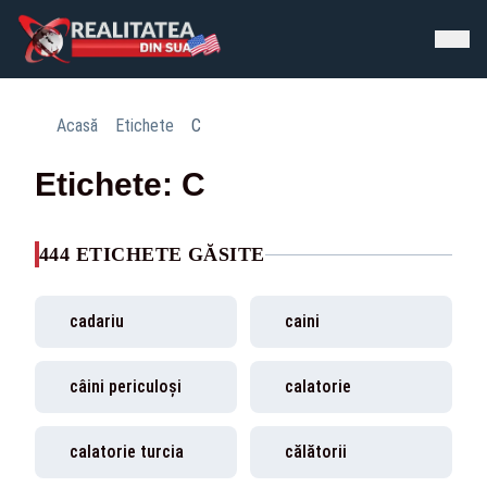
Acasă
Etichete
C
Etichete: C
444 ETICHETE GĂSITE
cadariu
caini
câini periculoşi
calatorie
calatorie turcia
călătorii