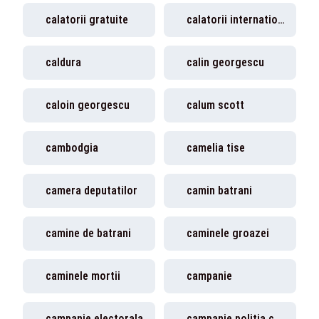
calatorii gratuite
calatorii internationale
caldura
calin georgescu
caloin georgescu
calum scott
cambodgia
camelia tise
camera deputatilor
camin batrani
camine de batrani
caminele groazei
caminele mortii
campanie
campanie electorala
campanie politia capitalei