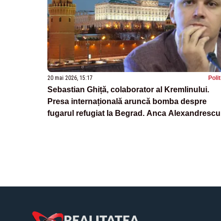
20 mai 2026, 15:17
Poli
Sebastian Ghiță, colaborator al Kremlinului.
Presa internațională aruncă bomba despre
fugarul refugiat la Begrad. Anca Alexandrescu
”Nu m-ar mira să fie așa”