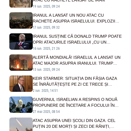
ATAC CU RACHETE LANSAT DE IRAN
19 iun. 2025, 09:24
IRANUL A LANSAT UN NOU ATAC CU
RACHETE ASUPRA ISRAELULUI. EXPLOZII
PUTERNICE LA TEL AVIV ȘI IERUSALIM
17 iun. 2025, 09:32
IRANUL SUSȚINE CĂ DONALD TRUMP POATE
OPRI ATACURILE ISRAELULUI „CU UN
SINGUR APEL TELEFONIC”
16 iun. 2025, 21:26
ALERTĂ MONDIALĂ! ISRAELUL A LANSAT UN
ATAC MAJOR ASUPRA IRANULUI. TRUMP
REUNEȘTE CONSILIUL DE SECURITATE
13 iun. 2025, 09:24
NAȚIONALĂ
KEIR STARMER: SITUAȚIA DIN FÂȘIA GAZA
SE ÎNRĂUTĂȚEȘTE PE ZI CE TRECE ȘI
NECESITĂ ACȚIUNI URGENTE
2 iun. 2025, 14:51
GUVERNUL ISRAELIAN A RESPINS O NOUĂ
PROPUNERE DE ÎNCETARE A FOCULUI ÎN
GAZA
27 mai 2025, 08:54
ATAC ASUPRA UNEI ȘCOLI DIN GAZA. CEL
PUȚIN 20 DE MORȚI ȘI ZECI DE RĂNIȚI,