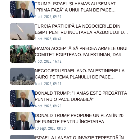
TRUMP: ISRAEL ȘI HAMAS AU SEMNAT
”PRIMA FAZĂ” A UNUI PLAN DE PACE
PENTRU FÂȘIA GAZA
9 oct. 2025, 09:59
TURCIA PARTICIPĂ LA NEGOCIERILE DIN
EGIPT PENTRU ÎNCETAREA RĂZBOIULUI DIN
GAZA
8 oct. 2025, 08:47
HAMAS ACCEPTĂ SĂ PREDEA ARMELE UNUI
COMITET EGIPTEANO-PALESTINIAN, DAR
RESPINGE CONDUCEREA INTERNAȚIONALĂ
7 oct. 2025, 16:12
A FÂȘIEI GAZA
NEGOCIERI ISRAELIANO-PALESTINIENE LA
CAIRO PE TEMA PLANULUI DE PACE
PROPUS DE DONALD TRUMP
6 oct. 2025, 09:11
DONALD TRUMP: ”HAMAS ESTE PREGĂTITĂ
PENTRU O PACE DURABILĂ”
4 oct. 2025, 09:23
DONALD TRUMP PROPUNE UN PLAN ÎN 20
DE PUNCTE PENTRU ÎNCETAREA
RĂZBOIULUI DIN GAZA
30 sept. 2025, 08:30
ISRAEL A LANSAT O INVAZIE TERESTRĂ ÎN