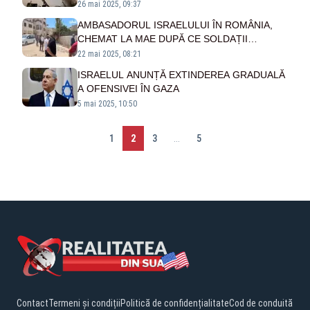
MAJORITATEA COPII
26 mai 2025, 09:37
AMBASADORUL ISRAELULUI ÎN ROMÂNIA,
CHEMAT LA MAE DUPĂ CE SOLDAȚII
ISRAELIENI AU DESCHIS FOCUL ASUPRA
22 mai 2025, 08:21
UNOR DIPLOMAȚI ROMÂNI
ISRAELUL ANUNȚĂ EXTINDEREA GRADUALĂ
A OFENSIVEI ÎN GAZA
5 mai 2025, 10:50
1
2
3
...
5
Contact
Termeni și condiții
Politică de confidențialitate
Cod de conduită