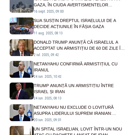
GAZA, ÎN CIUDA AVERTISMENTELOR
ȘEFILOR DE SECURITATE
16 sept. 2025, 09:00
SUA SUSȚIN DREPTUL ISRAELULUI DE A
DECIDE ACȚIUNILE ÎN FÂȘIA GAZA
11 aug. 2025, 08:13
DONALD TRUMP ANUNȚĂ CĂ ISRAELUL A
ACCEPTAT UN ARMISTIȚIU DE 60 DE ZILE ÎN
GAZA
2 iul. 2025, 09:42
NETANYAHU CONFIRMĂ ARMISTIȚIUL CU
IRANUL
24 iun. 2025, 10:42
TRUMP ANUNȚĂ UN ARMISTIȚIU ÎNTRE
ISRAEL ȘI IRAN
24 iun. 2025, 08:13
NETANYAHU NU EXCLUDE O LOVITURĂ
ASUPRA LIDERULUI SUPREM IRANIAN:
„NIMENI NU ESTE IMUN”. TOATE OPȚIUNILE
20 iun. 2025, 09:01
RĂMÂN DESCHISE
UN SPITAL ISRAELIAN, LOVIT ÎNTR-UN NOU