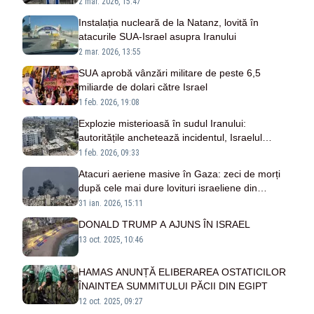
2 mar. 2026, 15:47
Instalația nucleară de la Natanz, lovită în
atacurile SUA-Israel asupra Iranului
2 mar. 2026, 13:55
SUA aprobă vânzări militare de peste 6,5
miliarde de dolari către Israel
1 feb. 2026, 19:08
Explozie misterioasă în sudul Iranului:
autoritățile anchetează incidentul, Israelul
respinge acuzațiile
1 feb. 2026, 09:33
Atacuri aeriene masive în Gaza: zeci de morți
după cele mai dure lovituri israeliene din
ultimele săptămâni
31 ian. 2026, 15:11
DONALD TRUMP A AJUNS ÎN ISRAEL
13 oct. 2025, 10:46
HAMAS ANUNȚĂ ELIBERAREA OSTATICILOR
ÎNAINTEA SUMMITULUI PĂCII DIN EGIPT
12 oct. 2025, 09:27